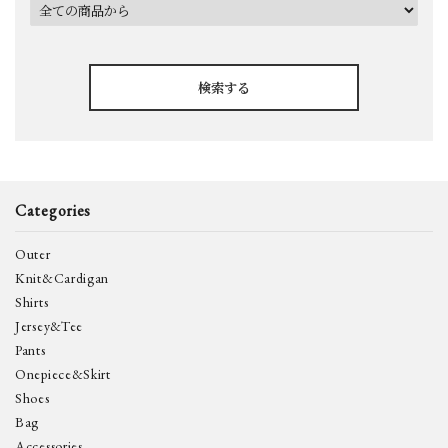
検索する
Categories
キーワード
Outer
Knit&Cardigan
Shirts
カテゴリー
Jersey&Tee
Pants
Onepiece&Skirt
Shoes
Bag
検索する
Accessories