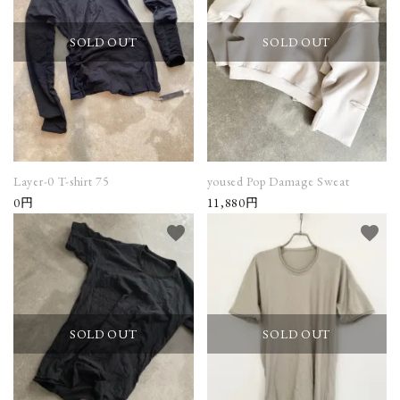
SOLD OUT
SOLD OUT
Layer-0 T-shirt 75
yoused Pop Damage Sweat
0円
11,880円
favorite
favorite
SOLD OUT
SOLD OUT