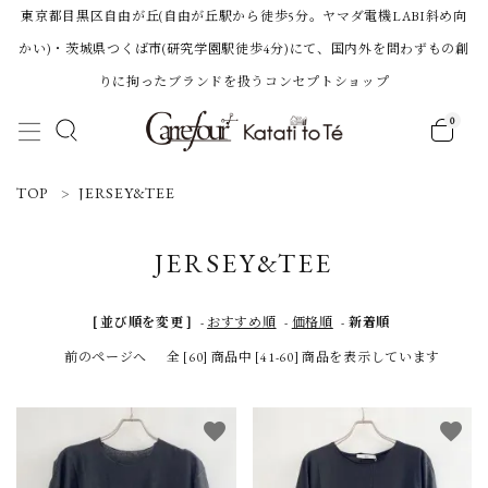
東京都目黒区自由が丘(自由が丘駅から徒歩5分。ヤマダ電機LABI斜め向
かい)・茨城県つくば市(研究学園駅徒歩4分)にて、国内外を問わずもの創
りに拘ったブランドを扱うコンセプトショップ
0
ACCOUNT MENU
TOP
JERSEY&TEE
ようこそ 会員名 様
JERSEY&TEE
ログイン
新規会員登録
[ 並び順を変更 ]
-
おすすめ順
-
価格順
-
新着順
前のページへ
全 [60] 商品中 [41-60] 商品を表示しています
Category
favorite
favorite
BRAND