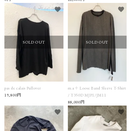
favorite
favorite
SOLD OUT
SOLD OUT
pas de calais Pullover
m.a＋ Loose Band Sleeve T-Shirt
19,800円
/ T350D MJP1/JM11
88,000円
favorite
favorite