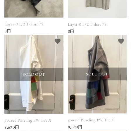
Layer-0 1/2 T-shirt 75
Layer-0 1/2 T-shirt 75
0円
0円
favorite
favorite
SOLD OUT
SOLD OUT
yoused Paneling PW Tee C
yoused Paneling PW Tee A
8,690円
8,690円