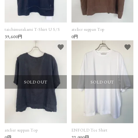
taichimurakami T-Shirt U S/S
atelier suppan Top
39,600円
0円
favorite
favorite
SOLD OUT
SOLD OUT
atelier suppan Top
ENFOLD Tee Shirt
0円
22,000円