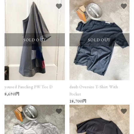
favorite
favorite
SOLD OUT
SOLD OUT
yoused Paneling PW Tee D
daub Oversize T-Shirt With
8,690円
Pocket
18,700円
favorite
favorite