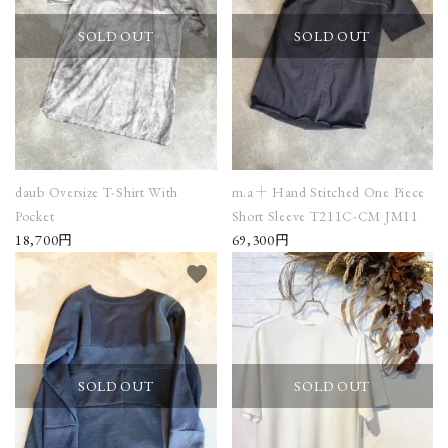
SOLD OUT
SOLD OUT
daub Oversize T-Shirt With
m.a＋ Hand Stitched One Piece
Pocket
Short Sleeve T211C-CM JM11
18,700円
69,300円
favorite
favorite
SOLD OUT
SOLD OUT