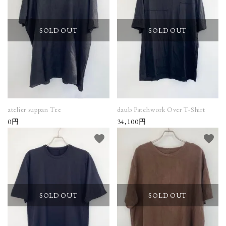
NEWS
SOLD OUT
SOLD OUT
Guidelines
Carrefour
Katati to Tè
atelier suppan Tee
daub Patchwork Over T-Shirt
0円
34,100円
favorite
favorite
SOLD OUT
SOLD OUT