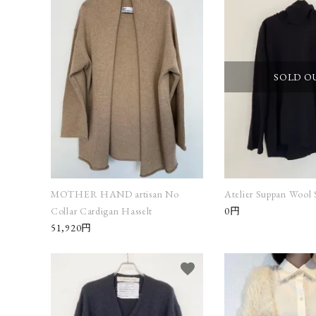
SOLD O
MOTHER HAND artisan No
Atelier Suppan Wool 
Collar Cardigan Hasselt
0円
51,920円
favorite