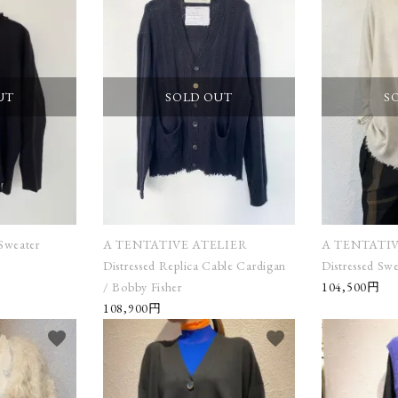
taichimurakami
T
UT
SOLD OUT
S
tous les deux
V
ensemble
J
YVES
ANDRIEUX
Sweater
A TENTATIVE ATELIER
A TENTATIV
Distressed Replica Cable Cardigan
Distressed Sw
/ Bobby Fisher
104,500円
108,900円
favorite
favorite