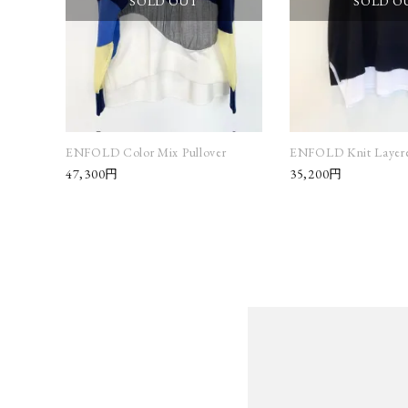
SOLD OUT
SOLD O
ENFOLD Color Mix Pullover
ENFOLD Knit Layere
47,300円
35,200円