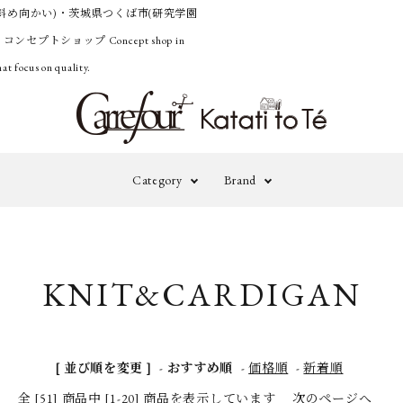
斜め向かい)・茨城県つくば市(研究学園
うコンセプトショップ
Concept shop in
at focus on quality.
Category
Brand
Outer
Knit&Cardig
adidas by
A
STELLA
M
KNIT&CARDIGAN
Pants
Onepiece&Ski
McCARTNEY
Accessories
Others
A TENTATIVE
B
[ 並び順を変更 ]
-
おすすめ順
-
価格順
-
新着順
ATELIER
全 [51] 商品中 [1-20] 商品を表示しています
次のページへ