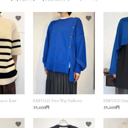
daub
E
favorite
favorite
GUIDI
G
kaval (Katati to
k
Tè only)
MAGMANIA
M
MITTAN (Katati
M
to Te only )
H
eeve Knit
ENFOLD Two-Way Pullover
ENFOLD Umbr
39,600円
39,600円
QUIITO
R
favorite
favorite