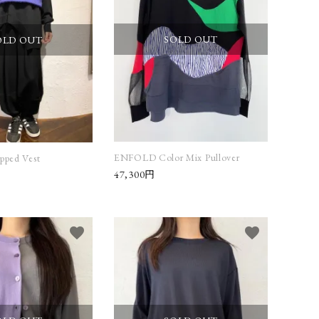
SOLD OUT
OLD OUT
ENFOLD Color Mix Pullover
ped Vest
47,300円
favorite
favorite