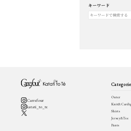
キーワード
キーワード
Categorie
Outer
Carrefour
カテゴリー
Knit&Cardi
katati_to_te
Shirts
Jersey&Tee
Pants