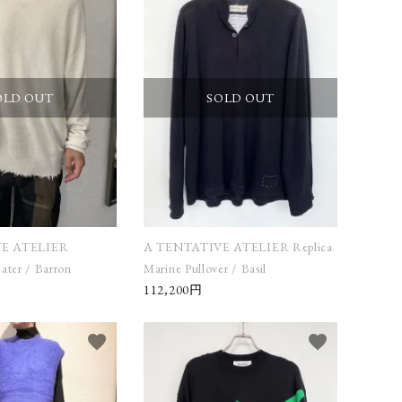
en c
THOM
TOM FORD eye
BROWNE eye
ware
ware
OLD OUT
SOLD OUT
INCENT
WERKSTATT:MUNCHEN
yoused
ALBERT
E ATELIER
A TENTATIVE ATELIER Replica
eater / Barron
Marine Pullover / Basil
112,200円
favorite
favorite