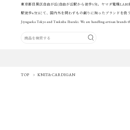
東京都目黒区自由が丘(自由が丘駅から徒歩5分。ヤマダ電機LABI
駅徒歩4分)にて、国内外を問わずもの創りに拘ったブランドを扱
Jiyugaoka Tokyo and Tsukuba Ibaraki. We are handling artisan brands th
ACCOUNT MENU
TOP
KNIT&CARDIGAN
ようこそ 会員名 様
ログイン
新規会員登録