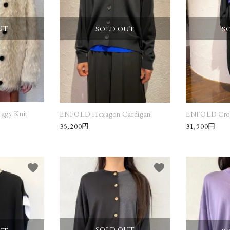
UT
SOLD OUT
S
ggy Knit
ENFOLD Hexagon Cardigan
ENFOLD Crop
35,200円
31,900円
favorite
favorite
SOLD OUT