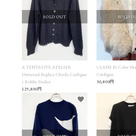
SOLD OUT
SOLD O
A TENTATIVE ATELIER
CLANE Bi Color Sha
Distressed Replica Checks Cardigan
Cardigan
/ Bobby Fischer
30,800円
129,800円
favorite