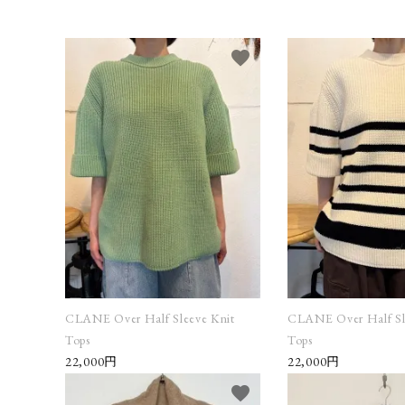
Category
favorite
BRAND
NEWS
Guidelines
Carrefour
Katati to Tè
CLANE Over Half Sleeve Knit
CLANE Over Half Sl
Tops
Tops
22,000円
22,000円
favorite