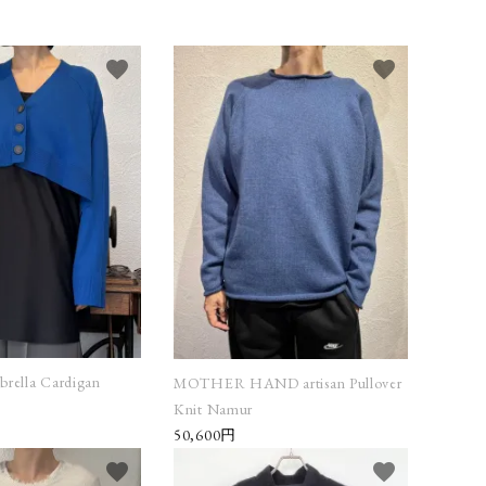
MATYTE
ENFOLD
GEOFFREY
B.SMALL
favorite
favorite
VGV
HERMÈS by
HEUGN
Vintage
3&co.
Layer-0
m.a+
ARIA TURRI
Martin Margiela
MINIMAL
Vintage
SLOPE
OTHER
NOUSAN
Pas de calais
AND artisan
ella Cardigan
MOTHER HAND artisan Pullover
Knit Namur
ICORRROBE
SILVANA
SUNNY SIDE
50,600円
MANETTI
UP
favorite
favorite