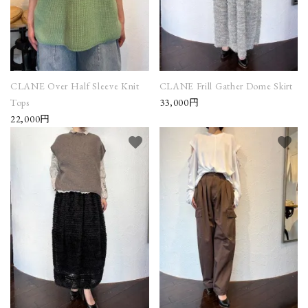
CLANE Over Half Sleeve Knit
CLANE Frill Gather Dome Skirt
Tops
33,000円
22,000円
favorite
favorite