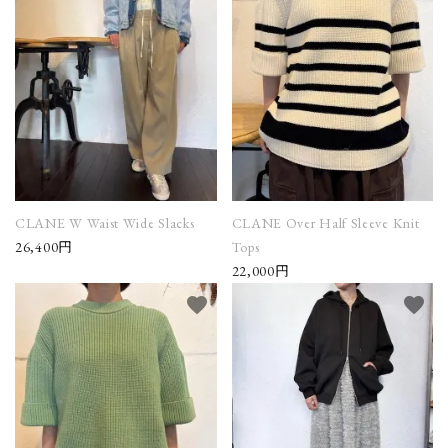
CLANE W Waist Wide Slacks
CLANE Over Half Sleeve Knit
26,400円
Tops
22,000円
favorite
favorite