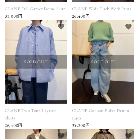
CLANE Frill Gather Dome Skirt
CLANE Wide Tuck Work Pants
33,000円
26,400円
favorite
favorite
SOLD OUT
SOLD OUT
CLANE Two Tone Layered
CLANE Cocoon Bulky Denim
Shirts
Pants
26,400円
35,200円
favorite
favorite