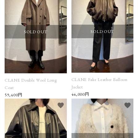
SOLD OUT
SOLD OUT
CLANE Fake Leather Balloon
CLANE Double Wool Long
Jacket
Coat
44,000円
59,400円
favorite
favorite