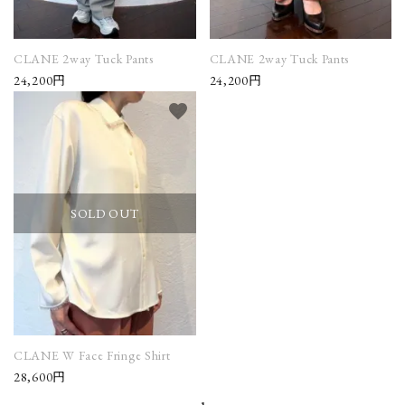
CLANE 2way Tuck Pants
CLANE 2way Tuck Pants
24,200円
24,200円
favorite
SOLD OUT
CLANE W Face Fringe Shirt
28,600円