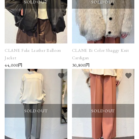
SOLD OUT
SOLD OUT
CLANE Fake Leather Balloon
CLANE Bi Color Shaggy Knit
Jacket
Cardigan
44,000円
30,800円
favorite
favorite
SOLD OUT
SOLD OUT