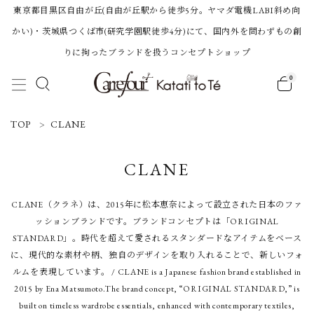
東京都目黒区自由が丘(自由が丘駅から徒歩5分。ヤマダ電機LABI斜め向
かい)・茨城県つくば市(研究学園駅徒歩4分)にて、国内外を問わずもの創
りに拘ったブランドを扱うコンセプトショップ
0
ACCOUNT MENU
TOP
CLANE
ようこそ 会員名 様
CLANE
ログイン
新規会員登録
CLANE（クラネ）は、2015年に松本恵奈によって設立された日本のファ
ッションブランドです。ブランドコンセプトは「ORIGINAL
STANDARD」。時代を超えて愛されるスタンダードなアイテムをベース
に、現代的な素材や柄、独自のデザインを取り入れることで、新しいフォ
Category
ルムを表現しています。 / CLANE is a Japanese fashion brand established in
2015 by Ena Matsumoto.The brand concept, “ORIGINAL STANDARD,” is
BRAND
built on timeless wardrobe essentials, enhanced with contemporary textiles,