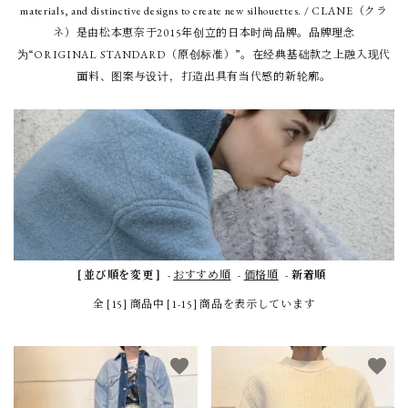
materials, and distinctive designs to create new silhouettes. / CLANE（クラ
NEWS
ネ）是由松本恵奈于2015年创立的日本时尚品牌。品牌理念
为“ORIGINAL STANDARD（原创标准）”。在经典基础款之上融入现代
面料、图案与设计，打造出具有当代感的新轮廓。
Guidelines
Carrefour
Katati to Tè
[ 並び順を変更 ]
-
おすすめ順
-
価格順
-
新着順
全 [15] 商品中 [1-15] 商品を表示しています
favorite
favorite