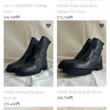
Ten c x DIEMMME Trekking
GUIDI Classic Derby Shoes
Boots
Vibram 792V Men`s
104,500円
172,700円
favorite
favorite
GUIDI Back Zip Boots Vivram
GUIDI 988 Back Zip Boots
238,700円
BLACK
235,400円