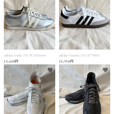
NEWS
Guidelines
Carrefour
Katati to Tè
adidas Italia 70s W IH6664
adidas Samba OG B75806
15,400円
15,950円
favorite
favorite