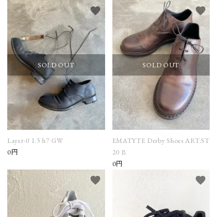
favorite
favorite
SOLD OUT
SOLD OUT
Layer-0 1.5 h7 GW
EMATYTE Derby Shoes ART:ST
0円
20 B
0円
favorite
favorite