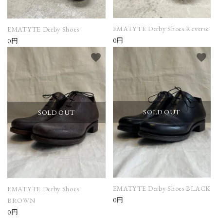
EMATYTE Derby Shoes Reverse
EMATYTE Derby Shoes
0円
0円
favorite
favorite
SOLD OUT
SOLD OUT
EMATYTE Derby Shoes BLACK
EMATYTE Derby Shoes
0円
BROWN
0円