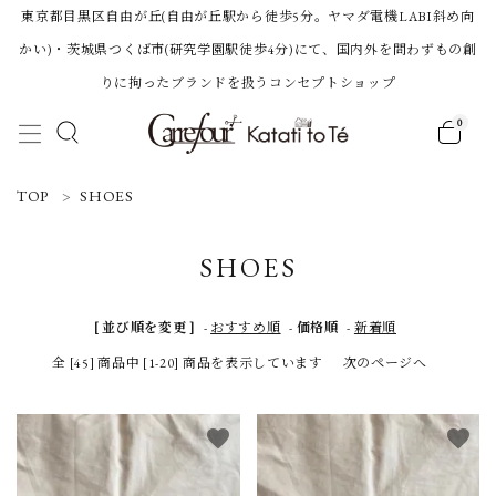
東京都目黒区自由が丘(自由が丘駅から徒歩5分。ヤマダ電機LABI斜め向
かい)・茨城県つくば市(研究学園駅徒歩4分)にて、国内外を問わずもの創
りに拘ったブランドを扱うコンセプトショップ
0
ACCOUNT MENU
TOP
SHOES
ようこそ 会員名 様
SHOES
ログイン
新規会員登録
[ 並び順を変更 ]
-
おすすめ順
-
価格順
-
新着順
全 [45] 商品中 [1-20] 商品を表示しています
次のページへ
Category
favorite
favorite
BRAND