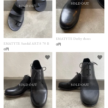
SOLD OUT
SOLD OUT
EMATYTE Derby shoes
EMATYTE Sandal ART:S 70 B
0円
0円
favorite
favorite
SOLD OUT
SOLD OUT