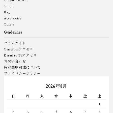
Onepiece&Skirt
Shoes
Bag
検索する
Accessories
Others
Guidelines
サイズガイド
Carrefourアクセス
Katati to Tèアクセス
お問い合わせ
特定商取引法について
プライバシーポリシー
2026年8月
日
月
火
水
木
金
土
1
2
3
4
5
6
7
8