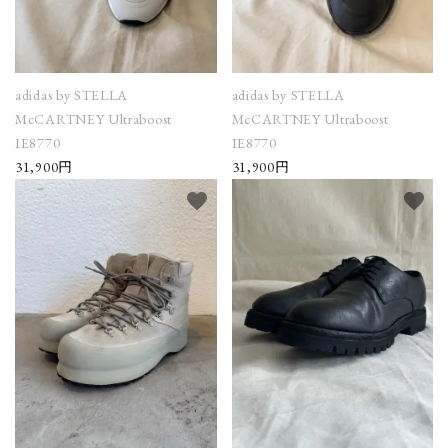
adidas by STELLA
adidas by STELLA
McCARTNEY Ultraboost
McCARTNEY Ultraboost
IE8770
IE8770
31,900円
31,900円
favorite
favorite