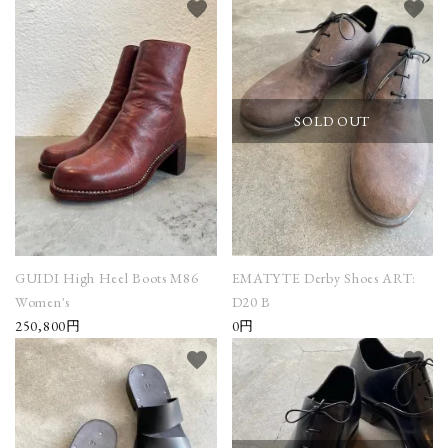
favorite
favorite
SOLD OUT
GUIDI High Heel Boots M86
EMATYTE Derby Shoes ART:
Women's
D20 B
250,800円
0円
favorite
favorite