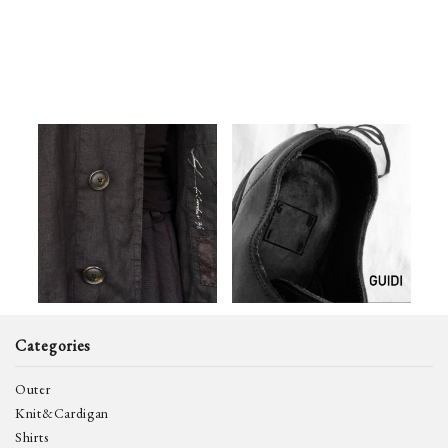
GBS CVJ12 Special
GUIDI 26aw 1st Delivery—
Handkerchief Linen Blouson
2026.07.27
Mix Style – GEOFFREY B.
2026.07.31
Carrefour 最新情報
SMALL
Carrefour 最新情報
Categories
Outer
Knit&Cardigan
Shirts