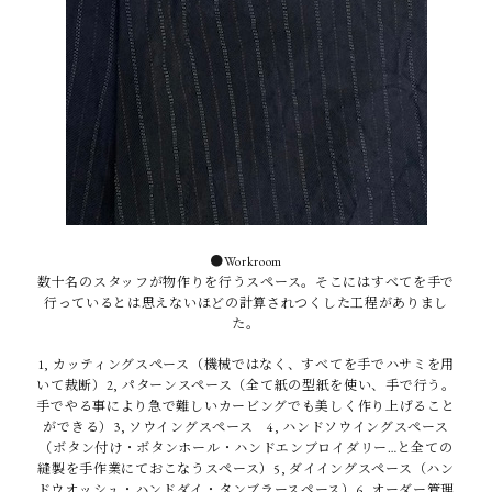
●Workroom
数十名のスタッフが物作りを行うスペース。そこにはすべてを手で
行っているとは思えないほどの計算されつくした工程がありまし
た。
1, カッティングスペース（機械ではなく、すべてを手でハサミを用
いて裁断）2, パターンスペース（全て紙の型紙を使い、手で行う。
手でやる事により急で難しいカービングでも美しく作り上げること
ができる）3, ソウイングスペース 4, ハンドソウイングスペース
（ボタン付け・ボタンホール・ハンドエンブロイダリー…と全ての
縫製を手作業にておこなうスペース）5, ダイイングスペース（ハン
ドウオッシュ・ハンドダイ・タンブラースペース）6, オーダー管理