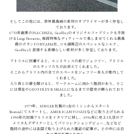
そしてこの地には、世界最高峰の素材のサプライヤーが多く存在し
ております。
1733年創業のPIACENZA, Geoffreyのオリジナルファブリックも手掛
けるLuigi Parisotto, 毎回特殊なディティールで楽しませてくれる最高
級のボタンFONTANA社, コモ湖周辺のスペシャルなシルク…
Geoffreyと密接する素晴らしい素材が多く存在しております。
アトリエに到着すると、エントランスの前でジェフリー、アトリエ
のスタッフたちが出迎えてくれました。
そこからアトリエ内の全てのスペースをジェフリー本人が案内して
くれました。
入り具との扉を開けると、ワークルームに向かう階段があり、そこ
には現在のGEOFFREY B.SMALLになるまでの歴史が飾られており
ました。
1979年、SINGER社製の1台のミシンからスタート
Bostonにてスタートし、AMERICAN VOGUEなどに取り上げられる
1990年代初頭アトリエをイタリアに移し、1994年に史上3人目のア
メリカ人デザイナーとしてパリコレクションデビュー…などなど
階段の途中には各国で取り上げられた雑誌の記事が。その中には日