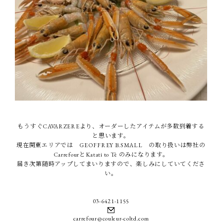
もうすぐCAVARZEREより、オーダーしたアイテムが多数到着する
と思います。
現在関東エリアでは GEOFFREY B.SMALL の取り扱いは弊社の
CarrefourとKatati to Tè のみになります。
届き次第随時アップしてまいりますので、楽しみにしていてくださ
い。
03-6421-1155
carrefour@couleur-coltd.com