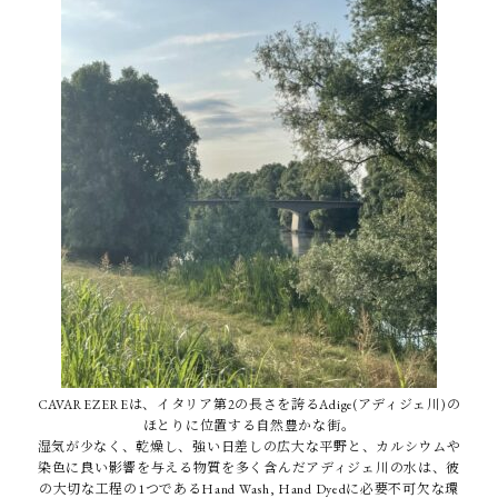
CAVAREZEREは、イタリア第2の長さを誇るAdige(アディジェ川)の
ほとりに位置する自然豊かな街。
湿気が少なく、乾燥し、強い日差しの広大な平野と、カルシウムや
染色に良い影響を与える物質を多く含んだアディジェ川の水は、彼
の大切な工程の1つであるHand Wash, Hand Dyedに必要不可欠な環