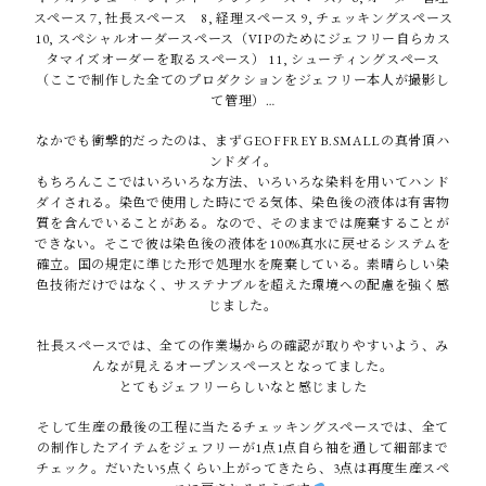
スペース 7, 社長スペース 8, 経理スペース 9, チェッキングスペース
10, スペシャルオーダースペース（VIPのためにジェフリー自らカス
タマイズオーダーを取るスペース） 11, シューティングスペース
（ここで制作した全てのプロダクションをジェフリー本人が撮影し
て管理）…
なかでも衝撃的だったのは、まずGEOFFREY B.SMALLの真骨頂ハ
ンドダイ。
もちろんここではいろいろな方法、いろいろな染料を用いてハンド
ダイされる。染色で使用した時にでる気体、染色後の液体は有害物
質を含んでいることがある。なので、そのままでは廃棄することが
できない。そこで彼は染色後の液体を100%真水に戻せるシステムを
確立。国の規定に準じた形で処理水を廃棄している。素晴らしい染
色技術だけではなく、サステナブルを超えた環境への配慮を強く感
じました。
社長スペースでは、全ての作業場からの確認が取りやすいよう、み
んなが見えるオープンスペースとなってました。
とてもジェフリーらしいなと感じました
そして生産の最後の工程に当たるチェッキングスペースでは、全て
の制作したアイテムをジェフリーが1点1点自ら袖を通して細部まで
チェック。だいたい5点くらい上がってきたら、3点は再度生産スペ