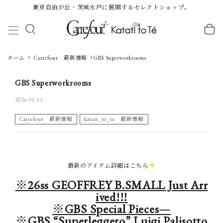
東京自由が丘・茨城水戸に展開するセレクトショップ。
ホーム
Carrefour 最新情報
GBS Superworkrooms
GBS Superworkrooms
Category
2024.01.15
Carrefour 最新情報
katati_to_te 最新情報
BRAND
Guidelines
最新のアイテム詳細はこちら
Carrefour for MEN
※26ss GEOFFREY B.SMALL Just Arr
Carrefour for WOMEN
ived!!!
Katati to Tè
※GBS Special Pieces—
※GBS “Superleggero” Luigi Palisotto