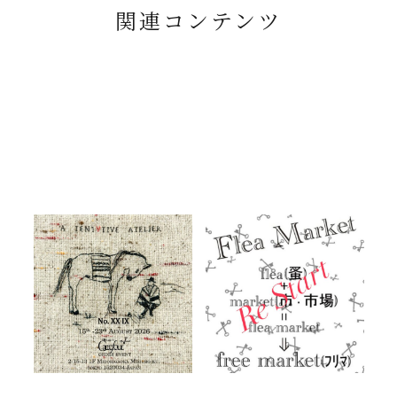
関連コンテンツ
【 2027ss A TENTATIVE
Flea Market :Re Start 8/1~
ATELIER 先行受注会開催
2026.08.01
のお知らせ 】
2026.08.09
Carrefour 最新情報
Carrefour 最新情報