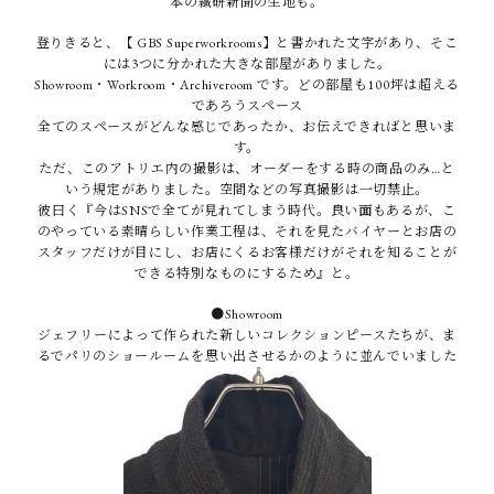
本の繊研新聞の生地も。
登りきると、【 GBS Superworkrooms】と書かれた文字があり、そこ
には3つに分かれた大きな部屋がありました。
Showroom・Workroom・Archiveroom です。どの部屋も100坪は超える
であろうスペース
全てのスペースがどんな感じであったか、お伝えできればと思いま
す。
ただ、このアトリエ内の撮影は、オーダーをする時の商品のみ…と
いう規定がありました。空間などの写真撮影は一切禁止。
彼曰く『今はSNSで全てが見れてしまう時代。良い面もあるが、こ
のやっている素晴らしい作業工程は、それを見たバイヤーとお店の
スタッフだけが目にし、お店にくるお客様だけがそれを知ることが
できる特別なものにするため』と。
●Showroom
ジェフリーによって作られた新しいコレクションピースたちが、ま
るでパリのショールームを思い出させるかのように並んでいました