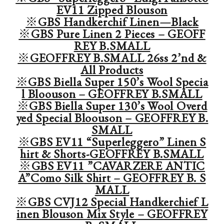
EV11 Zipped Blouson
※GBS Handkerchif Linen—Black
※GBS Pure Linen 2 Pieces – GEOFF
REY B.SMALL
※GEOFFREY B.SMALL 26ss 2’nd &
All Products
※GBS Biella Super 150’s Wool Specia
l Bloouson – GEOFFREY B.SMALL
※GBS Biella Super 130’s Wool Overd
yed Special Bloouson – GEOFFREY B.
SMALL
※GBS EV11 “Superleggero” Linen S
hirt & Shorts-GEOFFREY B.SMALL
※GBS EV11 ”CAVARZERE ANTIC
A”Como Silk Shirt – GEOFFREY B. S
MALL
※GBS CVJ12 Special Handkerchief L
inen Blouson Mix Style – GEOFFREY