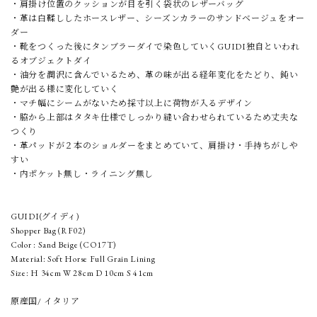
・肩掛け位置のクッションが目を引く袋状のレザーバッグ
・革は白鞣ししたホースレザー、シーズンカラーのサンドベージュをオー
ダー
・靴をつくった後にタンブラーダイで染色していくGUIDI独自といわれ
るオブジェクトダイ
・油分を潤沢に含んでいるため、革の味が出る経年変化をたどり、鈍い
艶が出る様に変化していく
・マチ幅にシームがないため採寸以上に荷物が入るデザイン
・脇から上部はタタキ仕様でしっかり縫い合わせられているため丈夫な
つくり
・革パッドが２本のショルダーをまとめていて、肩掛け・手持ちがしや
すい
・内ポケット無し・ライニング無し
GUIDI(グイディ)
Shopper Bag (RF02)
Color : Sand Beige (CO17T)
Material: Soft Horse Full Grain Lining
Size: H 34cm W 28cm D 10cm S 41cm
原産国/ イタリア