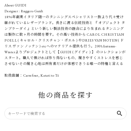
About GUIDI
Designer : Ruggero Guidi
1896年創業イタリア随一のタンニングスペシャリスト一族より代々受け
継がれているレザーブランド。長きに渡る伝統技術と 『 オブジェクト タ
ンブラーダイ 』という新しい製法技術の融合により生まれるタンニング
は製作に数ヶ月の時間を要す。その高い技術から CAROL CHRISTIAN
POELL ( キャロル・クリスチャン・ポエル ) やDRIES VAN NOTEN ( ド
リス ヴァン ノッテン ) etcへのマテリアル提供も行う。2005Autumn-
Winterよりプロジェクトとして【GUIDI ( グイディ ) 】 のコレクションが
スタート。職人で無ければ作り得ないもの、履きやすくストレスを感じ
させないその履き心地は所有者だけが体感できうる唯一の特権と言える
取扱店舗：Carrefour, Katati to Tè
他の商品を探す
search