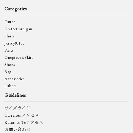
Categories
Outer
Knit&Cardigan
Shirts
Jersey&Tee
Pants
Onepiece&Skirt
Shoes
Bag
Accessories
Others
Guidelines
サイズガイド
Carrefourアクセス
Katati to Tèアクセス
お問い合わせ