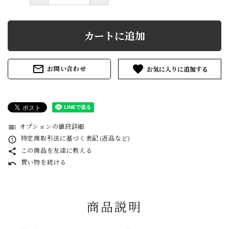
カートに追加
mail_outline
favorite
お問い合わせ
オプションの値段詳細
toc
特定商取引法に基づく表記 (返品など)
error_outline
この商品を友達に教える
share
買い物を続ける
undo
商品説明