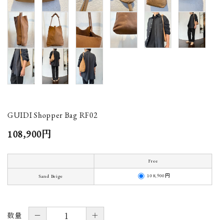
GUIDI Shopper Bag RF02
108,900円
Free
108,900円
Sand Beige
－
＋
数量