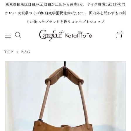
東京都目黒区自由が丘(自由が丘駅から徒歩5分。ヤマダ電機LABI斜め向
かい)・茨城県つくば市(研究学園駅徒歩4分)にて、国内外を問わずもの創
りに拘ったブランドを扱うコンセプトショップ
0
ACCOUNT MENU
TOP
BAG
ようこそ 会員名 様
ログイン
新規会員登録
Category
BRAND