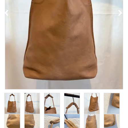
NEWS
Guidelines
Carrefour
Katati to Tè