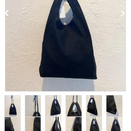
NEWS
Guidelines
Carrefour
Katati to Tè