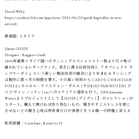
Detail Web↓
https://couleur-ltd.com/apps/note/2025/04/20/guidi-bagwallet-in-new-
arrived/
原産国/ イタリア
About GUIDI
Designer : Ruggero Guidi
1896年創業イタリア随一のタンニングスペシャリスト一族より代々受け
継がれているレザーブランド。長きに渡る伝統技術と 『 オブジェクト タ
ンブラーダイ 』という新しい製法技術の融合により生まれるタンニング
は製作に数ヶ月の時間を要す。その高い技術から CAROL CHRISTIAN
POELL ( キャロル・クリスチャン・ポエル ) やDRIES VAN NOTEN ( ド
リス ヴァン ノッテン ) etcへのマテリアル提供も行う。2005Autumn-
Winterよりプロジェクトとして【GUIDI ( グイディ ) 】 のコレクションが
スタート。職人で無ければ作り得ないもの、履きやすくストレスを感じ
させないその履き心地は所有者だけが体感できうる唯一の特権と言える
取扱店舗：Carrefour, Katati to Tè