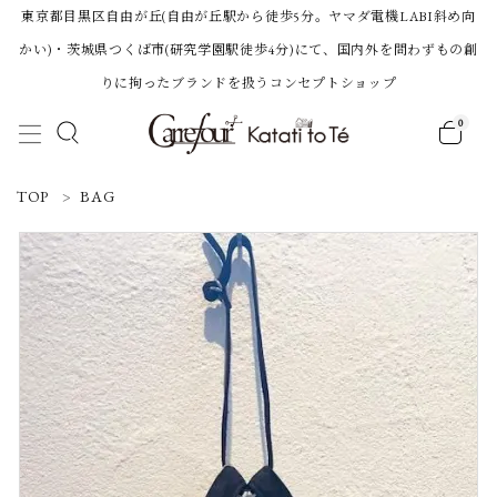
東京都目黒区自由が丘(自由が丘駅から徒歩5分。ヤマダ電機LABI斜め向
かい)・茨城県つくば市(研究学園駅徒歩4分)にて、国内外を問わずもの創
りに拘ったブランドを扱うコンセプトショップ
0
ACCOUNT MENU
TOP
BAG
ようこそ 会員名 様
ログイン
新規会員登録
Category
BRAND