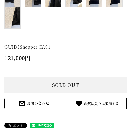
GUIDI Shopper CA01
121,000円
SOLD OUT
mail_outline
favorite
お問い合わせ