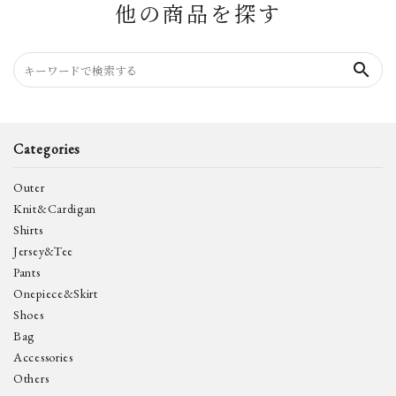
他の商品を探す
search
Categories
Outer
Knit&Cardigan
Shirts
Jersey&Tee
Pants
Onepiece&Skirt
Shoes
Bag
Accessories
Others