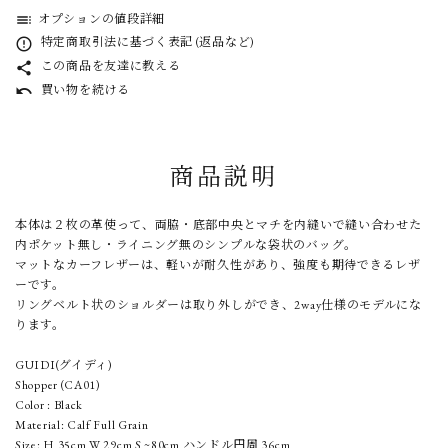
オプションの値段詳細
toc
特定商取引法に基づく表記 (返品など)
error_outline
この商品を友達に教える
share
買い物を続ける
undo
商品説明
本体は２枚の革使って、両脇・底部中央とマチを内縫いで縫い合わせた
内ポケット無し・ライニング無のシンプルな袋状のバッグ。
マットなカーフレザーは、軽いが耐久性があり、強度も期待できるレザ
ーです。
リングベルト状のショルダーは取り外しができ、2way仕様のモデルにな
ります。
GUIDI(グイディ)
Shopper (CA01)
Color : Black
Material: Calf Full Grain
Size: H 35cm W 29cm S ~80cm ハンドル円周 36cm