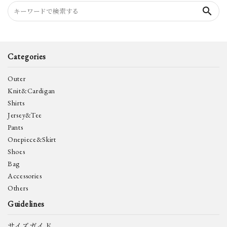
search
Categories
Outer
Knit&Cardigan
Shirts
Jersey&Tee
Pants
Onepiece&Skirt
Shoes
Bag
Accessories
Others
Guidelines
サイズガイド