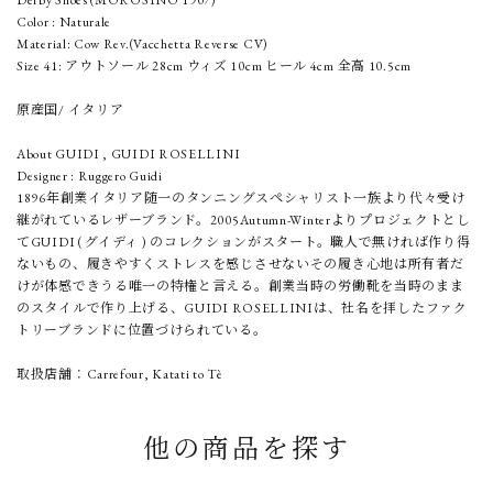
Color : Naturale
Material: Cow Rev.(Vacchetta Reverse CV)
Size 41: アウトソール 28cm ウィズ 10cm ヒール 4cm 全高 10.5cm
原産国/ イタリア
About GUIDI , GUIDI ROSELLINI
Designer : Ruggero Guidi
1896年創業イタリア随一のタンニングスペシャリスト一族より代々受け
継がれているレザーブランド。2005Autumn-Winterよりプロジェクトとし
てGUIDI ( グイディ ) のコレクションがスタート。職人で無ければ作り得
ないもの、履きやすくストレスを感じさせないその履き心地は所有者だ
けが体感できうる唯一の特権と言える。創業当時の労働靴を当時のまま
のスタイルで作り上げる、GUIDI ROSELLINIは、社名を拝したファク
トリーブランドに位置づけられている。
取扱店舗：Carrefour, Katati to Tè
他の商品を探す