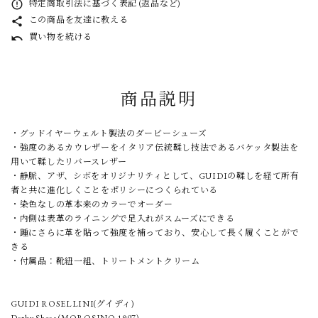
特定商取引法に基づく表記 (返品など)
error_outline
この商品を友達に教える
share
買い物を続ける
undo
商品説明
・グッドイヤーウェルト製法のダービーシューズ
・強度のあるカウレザーをイタリア伝統鞣し技法であるバケッタ製法を
用いて鞣したリバースレザー
・静脈、アザ、シボをオリジナリティとして、GUIDIの鞣しを経て所有
者と共に進化しくことをポリシーにつくられている
・染色なしの革本来のカラーでオーダー
・内側は表革のライニングで足入れがスムーズにできる
・踵にさらに革を貼って強度を補っており、安心して長く履くことがで
きる
・付属品：靴紐一組、トリートメントクリーム
GUIDI ROSELLINI(グイディ)
Derby Shoes (MOROSINO 1907)