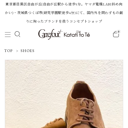
東京都目黒区自由が丘(自由が丘駅から徒歩5分。ヤマダ電機LABI斜め向
かい)・茨城県つくば市(研究学園駅徒歩4分)にて、国内外を問わずもの創
りに拘ったブランドを扱うコンセプトショップ
0
ACCOUNT MENU
TOP
SHOES
ようこそ 会員名 様
ログイン
新規会員登録
Category
BRAND