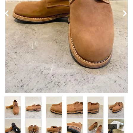
NEWS
Guidelines
Carrefour
Katati to Tè