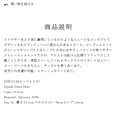
買い物を続ける
undo
商品説明
トラウザーを上下逆に着用しているかのようなユニークなコンセプトで
デザインされたディティールに遊び心のあるスカート。ビッグシルエット
のTシャツやコンパクトなトップとも合わせやすくバランスが取りやすい
ストレートシルエットですが、ウエストは総ゴム仕様でリラックスして
履くことができ、体型カバーしてくれるタック入りのスカートはスニー
カー・ブーツももちろん、サンダルも良く合います。
自宅での洗濯が可能。スラッシュポケットあり。
ENFOLD(エンフォルド)
Upside Down Skirt
Color: D.Gray
Material : Polyester 100%
Size 36 : 着丈 92.5cm ウエスト 63～94cm ヒップ 114cm