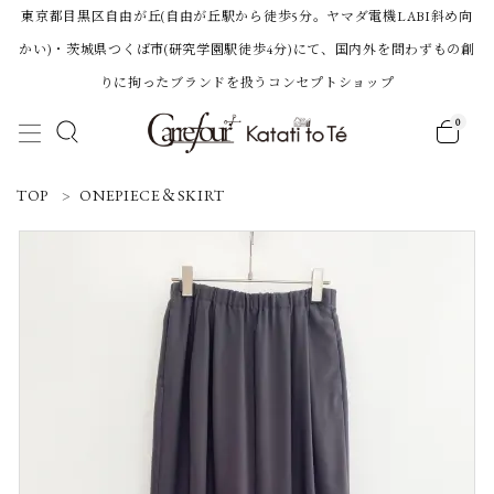
東京都目黒区自由が丘(自由が丘駅から徒歩5分。ヤマダ電機LABI斜め向
かい)・茨城県つくば市(研究学園駅徒歩4分)にて、国内外を問わずもの創
りに拘ったブランドを扱うコンセプトショップ
0
ACCOUNT MENU
TOP
ONEPIECE＆SKIRT
ようこそ 会員名 様
ログイン
新規会員登録
Category
BRAND