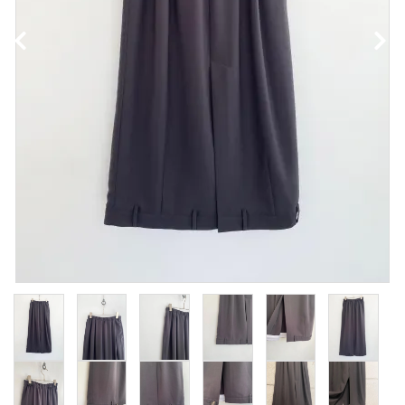
NEWS
Guidelines
Carrefour
Katati to Tè