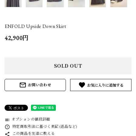
ENFOLD Upside Down Skirt
42,900円
SOLD OUT
mail_outline
favorite
お問い合わせ
オプションの値段詳細
toc
特定商取引法に基づく表記 (返品など)
error_outline
この商品を友達に教える
share