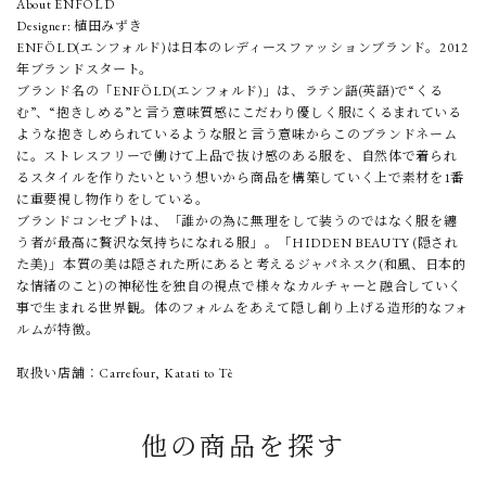
About ENFOLD
Designer: 植田みずき
ENFÖLD(エンフォルド)は日本のレディースファッションブランド。2012
年ブランドスタート。
ブランド名の「ENFÖLD(エンフォルド)」は、ラテン語(英語)で“くる
む”、“抱きしめる”と言う意味質感にこだわり優しく服にくるまれている
ような抱きしめられているような服と言う意味からこのブランドネーム
に。ストレスフリーで働けて上品で抜け感のある服を、自然体で着られ
るスタイルを作りたいという想いから商品を構築していく上で素材を1番
に重要視し物作りをしている。
ブランドコンセプトは、「誰かの為に無理をして装うのではなく服を纏
う者が最高に贅沢な気持ちになれる服」。「HIDDEN BEAUTY (隠され
た美)」本質の美は隠された所にあると考えるジャパネスク(和風、日本的
な情緒のこと)の神秘性を独自の視点で様々なカルチャーと融合していく
事で生まれる世界観。体のフォルムをあえて隠し創り上げる造形的なフォ
ルムが特徴。
取扱い店舗：Carrefour, Katati to Tè
他の商品を探す