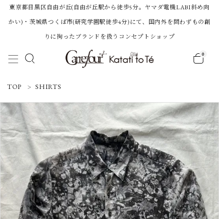
東京都目黒区自由が丘(自由が丘駅から徒歩5分。ヤマダ電機LABI斜め向
かい)・茨城県つくば市(研究学園駅徒歩4分)にて、国内外を問わずもの創
りに拘ったブランドを扱うコンセプトショップ
0
ACCOUNT MENU
TOP
SHIRTS
ようこそ 会員名 様
ログイン
新規会員登録
Category
BRAND