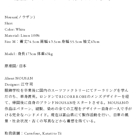
Nousan(ノウザン)
Shirt
Color: White
Material: Linen 100%
Size M：着丈74.5cm 肩幅 43.5cm 身幅 55.5cm 袖丈63cm
Model : 身長173cm 体重63kg
原産国/ 日本
About NOUSAN
Designer: 江守 司
服飾学校を卒業後に国内のスーツファクトリーにてテーラリングを学ん
だのち、単身渡英。ロンドンでRICORRROBEのメンズデザイナーを経
て、帰国後に自身のブランドNOUSANをスタートさせる。NOUSANの
作品はパターン、縫製、染めの全ての工程をデザイナー自身が一人で手が
ける完全なハンドメイド。現在は富山県にて製作活動を行い、日常の風
景・社会状況・古くの写真などから着想を得ている。
取扱店舗：Carrefour, Katati to Tè