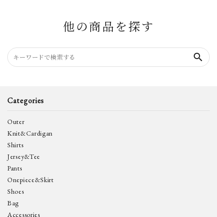
他の商品を探す
search
Categories
Outer
Knit&Cardigan
Shirts
Jersey&Tee
Pants
Onepiece&Skirt
Shoes
Bag
Accessories