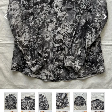
NEWS
Guidelines
Carrefour
Katati to Tè