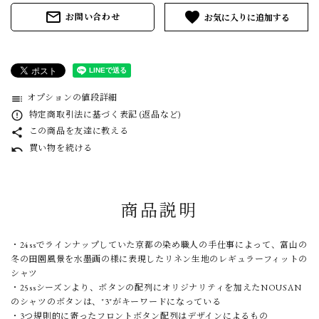
mail_outline
favorite
お問い合わせ
オプションの値段詳細
toc
特定商取引法に基づく表記 (返品など)
error_outline
この商品を友達に教える
share
買い物を続ける
undo
商品説明
・24ssでラインナップしていた京都の染め職人の手仕事によって、富山の
冬の田園風景を水墨画の様に表現したリネン生地のレギュラーフィットの
シャツ
・25ssシーズンより、ボタンの配列にオリジナリティを加えたNOUSAN
のシャツのボタンは、"3"がキーワードになっている
・3つ規則的に寄ったフロントボタン配列はデザインによるもの