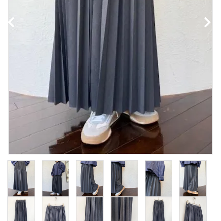
NEWS
Guidelines
Carrefour
Katati to Tè