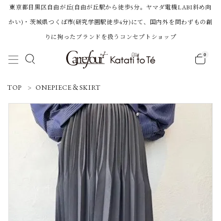
東京都目黒区自由が丘(自由が丘駅から徒歩5分。ヤマダ電機LABI斜め向
かい)・茨城県つくば市(研究学園駅徒歩4分)にて、国内外を問わずもの創
りに拘ったブランドを扱うコンセプトショップ
0
ACCOUNT MENU
TOP
ONEPIECE＆SKIRT
ようこそ 会員名 様
ログイン
新規会員登録
Category
BRAND