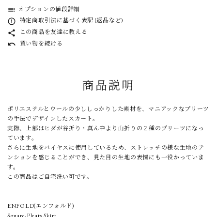
オプションの値段詳細
toc
特定商取引法に基づく表記 (返品など)
error_outline
この商品を友達に教える
share
買い物を続ける
undo
商品説明
ポリエステルとウールの少ししっかりした素材を、マニアックなプリーツ
の手法でデザインしたスカート。
実際、上部はヒダが谷折り・真ん中より山折りの２種のプリーツになっ
ています。
さらに生地をバイヤスに使用しているため、ストレッチの様な生地のテ
ンションを感じることができ、見た目の生地の表情にも一役かっていま
す。
この商品はご自宅洗い可です。
ENFOLD(エンフォルド)
Square-Pleats Skirt