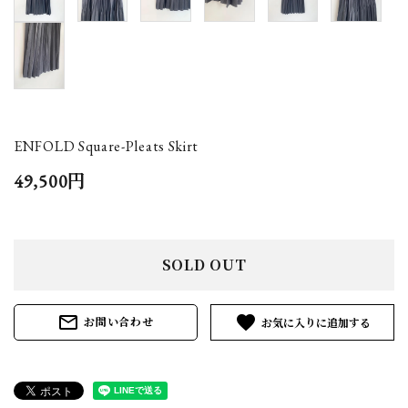
ENFOLD Square-Pleats Skirt
49,500円
SOLD OUT
mail_outline
favorite
お問い合わせ