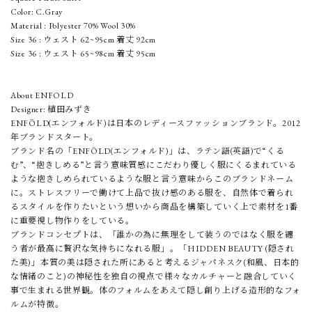
Color: C.Gray
Material : Polyester 70% Wool 30%
Size 36 : ウェスト 62~95cm 着丈 92cm
Size 36 : ウェスト 65~98cm 着丈 95cm
About ENFOLD
Designer: 植田みずき
ENFÖLD(エンフォルド)は日本のレディースファッションブランド。2012
年ブランドスタート。
ブランド名の「ENFÖLD(エンフォルド)」は、ラテン語(英語)で“くる
む”、“抱きしめる”と言う意味質感にこだわり優しく服にくるまれている
ような抱きしめられているような服と言う意味からこのブランドネーム
に。ストレスフリーで働けて上品で抜け感のある服を、自然体で着られ
るスタイルを作りたいという想いから商品を構築していく上で素材を1番
に重要視し物作りをしている。
ブランドコンセプトは、「誰かの為に無理をして装うのではなく服を纏
う者が最高に贅沢な気持ちになれる服」。「HIDDEN BEAUTY (隠され
た美)」本質の美は隠された所にあると考えるジャパネスク(和風、日本的
な情緒のこと)の神秘性を独自の視点で様々なカルチャーと融合していく
事で生まれる世界観。体のフォルムをあえて隠し創り上げる造形的なフォ
ルムが特徴。