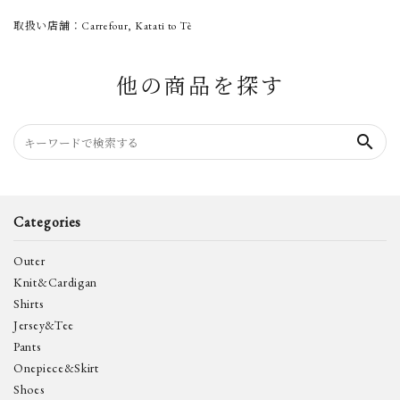
取扱い店舗：Carrefour, Katati to Tè
他の商品を探す
search
Categories
Outer
Knit&Cardigan
Shirts
Jersey&Tee
Pants
Onepiece&Skirt
Shoes