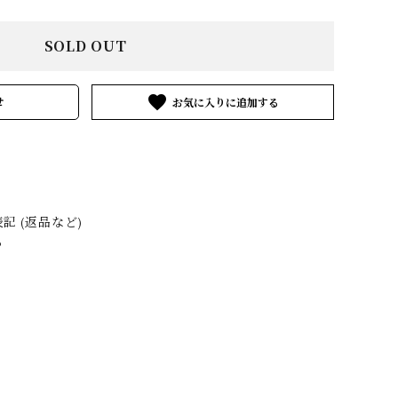
MATYTE
ENFOLD
GEOFFREY
B.SMALL
SOLD OUT
VGV
HERMÈS by
HEUGN
favorite
せ
Vintage
3&co.
Layer-0
m.a+
ARIA TURRI
Martin Margiela
MINIMAL
 (返品など)
Vintage
SLOPE
る
OTHER
NOUSAN
Pas de calais
AND artisan
ICORRROBE
SILVANA
SUNNY SIDE
MANETTI
UP