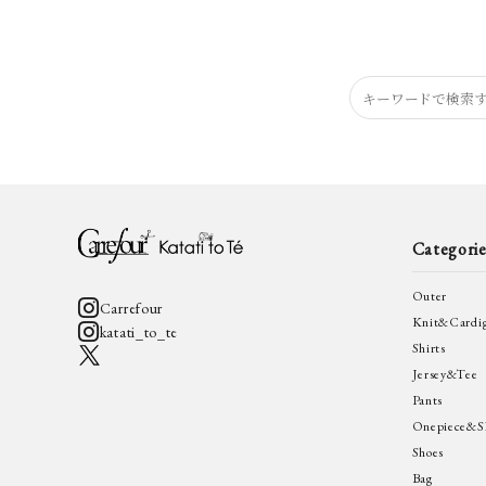
Categorie
Outer
Carrefour
Knit&Cardi
katati_to_te
Shirts
Jersey&Tee
Pants
Onepiece&Sk
Shoes
Bag