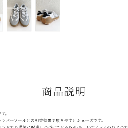
taichimurakami
T
tous les deux
V
ensemble
J
YVES
ANDRIEUX
商品説明
です。
たラバーソールとの相乗効果で履きやすいシューズです。
ンドでも環境に配慮しつづけているStellaらしいアイテムのひとつ