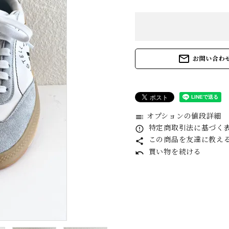
daub
E
GUIDI
G
mail_outline
お問い合わ
kaval (Katati to
k
Tè only)
オプションの値段詳細
toc
MAGMANIA
M
特定商取引法に基づく表記
error_outline
この商品を友達に教え
share
買い物を続ける
undo
MITTAN (Katati
M
to Te only )
H
QUIITO
R