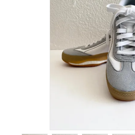
Category
BRAND
NEWS
Guidelines
Carrefour
Katati to Tè