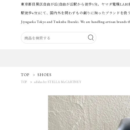
東京都目黒区自由が丘(自由が丘駅から徒歩5分。ヤマダ電機LABI
駅徒歩4分)にて、国内外を問わずもの創りに拘ったブランドを扱
Jiyugaoka Tokyo and Tsukuba Ibaraki. We are handling artisan brands th
ACCOUNT MENU
TOP
SHOES
ようこそ 会員名 様
TOP
adidas by STELLA McCARTNEY
ログイン
新規会員登録