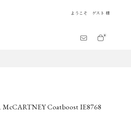
ようこそ ゲスト 様
0
an
Shirts
Jersey&Tee
LEKSANDR
ARCHIVIO
atelier suppan
ANAMIS
J.M.Ribot
rt
Shoes
Bag
LA McCARTNEY Coatboost IE8768
LANC..
BLESS
CLANE