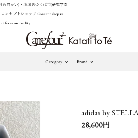
斜め向かい)・茨城県つくば市(研究学園
うコンセプトショップ
Concept shop in
at focus on quality.
Category
Brand
Outer
Knit&Cardig
adidas by
A
STELLA
M
Pants
Onepiece&Ski
McCARTNEY
adidas by STEL
Accessories
Others
A TENTATIVE
B
28,600円
ATELIER