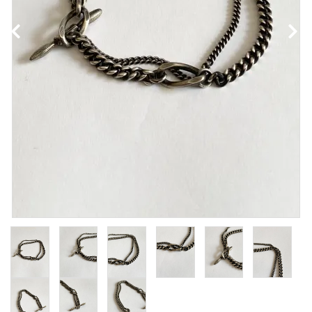
NEWS
Guidelines
Carrefour
Katati to Tè