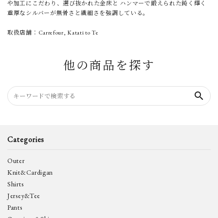
や加工にこだわり、選び抜かれた金床と ハンマーで鍛えられた鈍く輝く
重厚なシルバーが無骨さと繊細さを強調している。
取扱店舗：Carrefour, Katati to Te
他の商品を探す
search
Categories
Outer
Knit&Cardigan
Shirts
Jersey&Tee
Pants