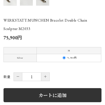
WERKSTATT:MUNCHEN Bracelet Double Chain
Sculptur M2033
75,900円
M
75,900円
Silver
－
＋
数量
カートに追加