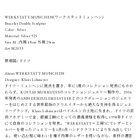
WERKSTATT:MUNCHEN(ワークスタットミュンヘン)
Bracelet Double Sculptur
Color : Silver
Material: Silver 925
Size M : 内周 18cm 外周 20cm
Art M2033
原産国/ ドイツ
About WERKSTATT:MUNCHEN
Designer: Klaus Lohmeyer
ドイツ・ミュンヘンに拠点を置き、年に1度のコレクション発表にもかか
わらず、KOSTAS MURKUDISのコレクションジュエリー製作や、2006
年発表のANN DEMEULEMEESTEERとのコラボレーションのジュエリ
ーをはじめとする世界屈指のクリエイターから絶大な支持を得るジュエ
リーブランド。Klaus Lohmeyerはバイエルンの土地に生まれ、ドイツの芸
術アカデミーで金、銀細工師にとっての 最高資格を取得し1998年ドイツ
にて自身のコレクションを発表。 "WERKSTATT＝工房"にてレザーとシ
ルバーを使ったジュエリーを1点1点ハンドクラフトにより生み出してい
る。 使い込む程に味わいを増す肉厚のレザーを用いながら、素材の選定