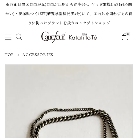
東京都目黒区自由が丘(自由が丘駅から徒歩5分。ヤマダ電機LABI斜め向
かい)・茨城県つくば市(研究学園駅徒歩4分)にて、国内外を問わずもの創
りに拘ったブランドを扱うコンセプトショップ
0
ACCOUNT MENU
TOP
ACCESSORIES
ようこそ 会員名 様
ログイン
新規会員登録
Category
BRAND