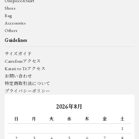
Onepiece&Skirt
Shoes
Bag
Accessories
Others
Guidelines
サイズガイド
Carrefourアクセス
Katati to Tèアクセス
お問い合わせ
特定商取引法について
プライバシーポリシー
2026年8月
日
月
火
水
木
金
土
1
2
3
4
5
6
7
8