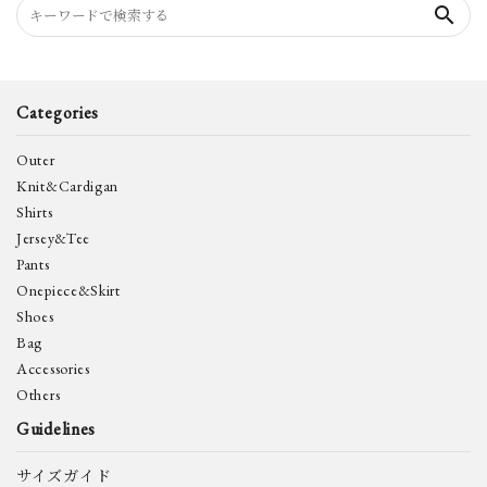
search
Categories
Outer
Knit&Cardigan
Shirts
Jersey&Tee
Pants
Onepiece&Skirt
Shoes
Bag
Accessories
Others
Guidelines
サイズガイド