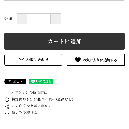
－
＋
数量
カートに追加
mail_outline
favorite
お問い合わせ
オプションの値段詳細
toc
特定商取引法に基づく表記 (返品など)
error_outline
この商品を友達に教える
share
買い物を続ける
undo