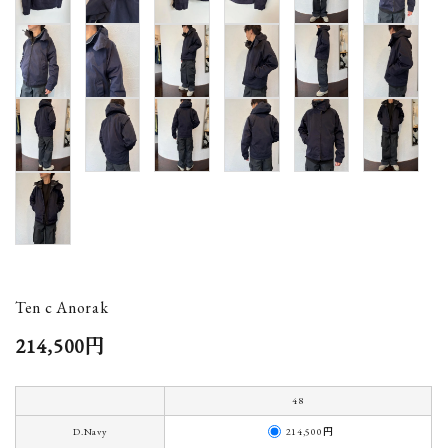
Ten c Anorak
214,500円
48
214,500円
D.Navy