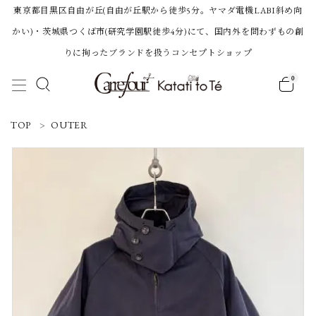
東京都目黒区自由が丘(自由が丘駅から徒歩5分。ヤマダ電機LABI斜め向
かい)・茨城県つくば市(研究学園駅徒歩4分)にて、国内外を問わずもの創
りに拘ったブランドを扱うコンセプトショップ
0
ACCOUNT MENU
TOP
OUTER
ようこそ 会員名 様
ログイン
新規会員登録
Category
BRAND