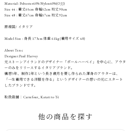
Material: Poltester60% Nylon40%(OJJ)
Size 44 : 着丈65cm 身幅52cm 裄丈90cm
Size 48 : 着丈67cm 身幅57cm 裄丈92cm
原産国/ イタリア
Model Size : 身長 173cm 体重 61kg (着用サイズ 48)
About Ten c
Designer:Paul Harvey
元ストーンアイランドのデザイナー「ポールハーベイ」を中心に、アウタ
ーのみをリリースするイタリアブランド。
構想3年、制作2年という長き歳月を要し作られた渾身のアウターは、
「一生着用できる洋服を作る」というデザイナーの想いの元にスタート
したブランドです。
取扱店舗：Carrefour, Katati to Tè
他の商品を探す