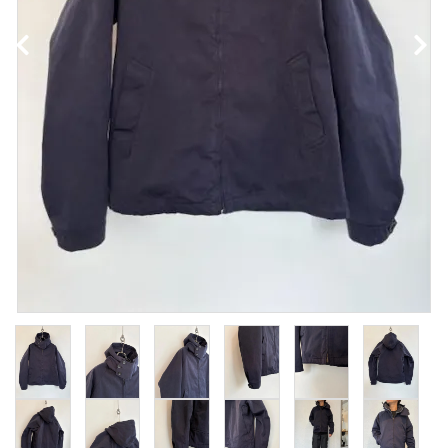
NEWS
Guidelines
Carrefour
Katati to Tè