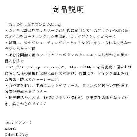
商品説明
・Ten-Cの代表作のひとつAnorak
・カナダ北部生息のカリブーが60年代に着用していたアザラシの皮に魚
のオイルをコーティングした防寒着、カナダアノラックがベース
・背面に、カナダシューティングジャケットなどに持ちいられる大きなマ
ガジンポケット有
・頭を隙間無く覆うフードと三つボタンのチンベルトは外部からの風の
侵入を防ぐ
・”OJJ”(Original Japanese Jersey)は、PolyesterとNylonを高密度に編み上げ
縮絨した後の染色作業時に高圧力をかけ、表面にコーティング加工され
た防風・防水のジャージー生地
・雨や雪を避け、中着にニットやフリース、ダウンなど暖かい物を着て
防寒が完成するアウター
・長年着込むことで、独特のアタリや擦れが、経年変化の味となってい
き、柔らかさがでてくる
Ten c(テンシー)
Anorak
Color: D.Navy