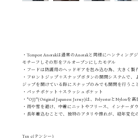
・Tempest Anorakは通常のAnorakと同様にハンティン
モチーフしその形をフルオープンにしたモデル
・フードは防護用のヘッドギアを包み込む為、大きく製
・フロントジップ＋スナップボタンの開閉システムで、
ジップを開けている際にスナップのみでも開閉を行うこ
・パッチポケット＋スラッシュポケット
・”OJJ”(Original Japanese Jersey)は、
・雨や雪を避け、中着にニットやフリース、インナーダ
・長年着込むことで、独特のアタリや擦れが、経年変化
Ten c(テンシー)