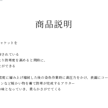
商品説明
グジャケットを
作されている
より防寒度を高めると同時に、
とができる
PolyesterとNylonを高密度に編み上げ縮絨した後の染色作業時に高圧力を
ウンなど暖かい物を着て防寒が完成するアウター
の味となっていき、柔らかさがでてくる