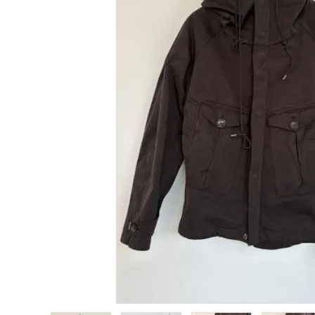
Category
BRAND
NEWS
Guidelines
Carrefour
Katati to Tè