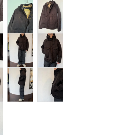
taichimurakami
T
tous les deux
V
ensemble
J
YVES
ANDRIEUX