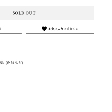
MATYTE
ENFOLD
GEOFFREY
B.SMALL
SOLD OUT
VGV
HERMÈS by
HEUGN
favorite
せ
Vintage
3&co.
Layer-0
m.a+
ARIA TURRI
Martin Margiela
MINIMAL
 (返品など)
Vintage
SLOPE
る
OTHER
NOUSAN
Pas de calais
AND artisan
ICORRROBE
SILVANA
SUNNY SIDE
MANETTI
UP