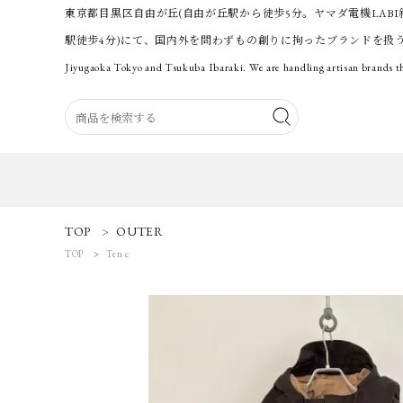
東京都目黒区自由が丘(自由が丘駅から徒歩5分。ヤマダ電機LABI
駅徒歩4分)にて、国内外を問わずもの創りに拘ったブランドを扱
Jiyugaoka Tokyo and Tsukuba Ibaraki. We are handling artisan brands th
ACCOUNT MENU
TOP
OUTER
ようこそ 会員名 様
TOP
Ten c
ログイン
新規会員登録