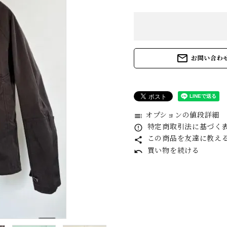
daub
E
GUIDI
G
mail_outline
お問い合わ
kaval (Katati to
k
Tè only)
オプションの値段詳細
toc
MAGMANIA
M
特定商取引法に基づく表記
error_outline
この商品を友達に教え
share
買い物を続ける
undo
MITTAN (Katati
M
to Te only )
H
QUIITO
R