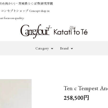
斜め向かい)・茨城県つくば市(研究学園
うコンセプトショップ
Concept shop in
at focus on quality.
Category
Brand
Outer
Knit&Cardig
adidas by
A
STELLA
M
Pants
Onepiece&Ski
McCARTNEY
Ten c Tempest An
Accessories
Others
A TENTATIVE
B
258,500円
ATELIER