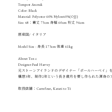
Tempest Anorak
Color: Black
Material: Polyester 60% Nylon40%(OJJ)
Size 48：着丈 73cm 身幅 60cm 裄丈 96cm
原産国/ イタリア
Model Size : 身長 173cm 体重 61kg
About Ten c
Designer:Paul Harvey
元ストーンアイランドのデザイナー「ポールハーベイ」
構想3年、制作2年という長き歳月を要し作られた渾身
取扱店舗：Carrefour, Katati to Tè