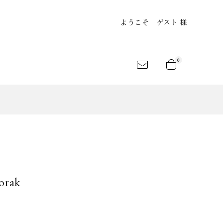
ようこそ ゲスト 様
0
an
Shirts
Jersey&Tee
LEKSANDR
ARCHIVIO
atelier suppan
ANAMIS
J.M.Ribot
rt
Shoes
Bag
orak
LANC..
BLESS
CLANE