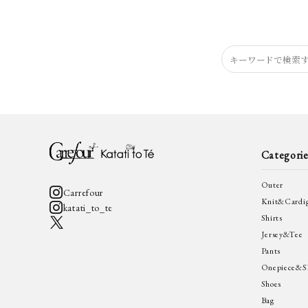
Categorie
Outer
Carrefour
Knit&Cardi
katati_to_te
Shirts
Jersey&Tee
Pants
Onepiece&Sk
Shoes
Bag