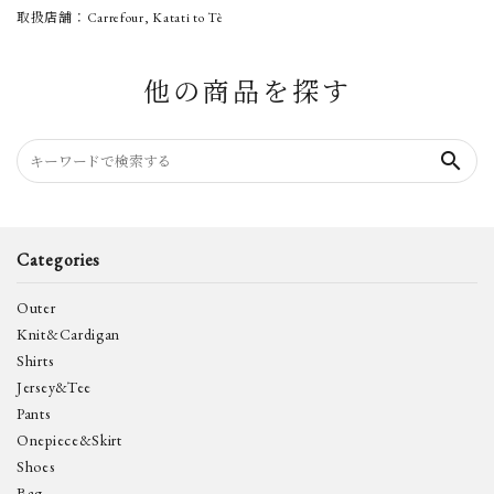
取扱店舗：Carrefour, Katati to Tè
他の商品を探す
search
Categories
Outer
Knit&Cardigan
Shirts
Jersey&Tee
Pants
Onepiece&Skirt
Shoes
Bag