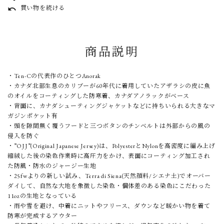
買い物を続ける
undo
商品説明
・Ten-Cの代表作のひとつAnorak
・カナダ北部生息のカリブーが60年代に着用していたアザラシの皮に魚
のオイルをコーティングした防寒着、カナダアノラックがベース
・背面に、カナダシューティングジャケットなどに持ちいられる大きなマ
ガジンポケット有
・頭を隙間無く覆うフードと三つボタンのチンベルトは外部からの風の
侵入を防ぐ
・”OJJ”(Original Japanese Jersey)は、PolyesterとNylonを高密度に編み上げ
縮絨した後の染色作業時に高圧力をかけ、表面にコーティング加工され
た防風・防水のジャージー生地
・25fwよりの新しい試み、Terra di Siena(天然顔料/シエナ土)でオーバー
ダイして、自然な大地を象徴した染色・個体差のある染色にこだわった
11ozの生地となっている
・雨や雪を避け、中着にニットやフリース、ダウンなど暖かい物を着て
防寒が完成するアウター