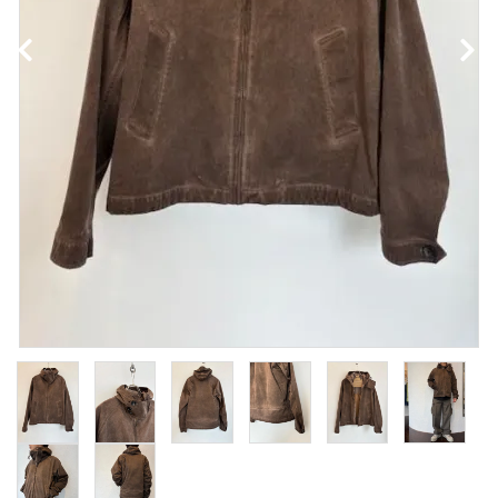
NEWS
Guidelines
Carrefour
Katati to Tè