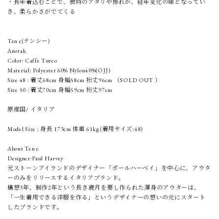
・長年着込むことで、独特のアタリや擦れが、経年変化の味となってい
き、柔らかさがでてくる
Ten c(テンシー)
Anorak
Color: Caffe Turco
Material: Polyester 60% Nylon40%(OJJ)
Size 48 : 着丈68cm 身幅58cm 裄丈96cm （SOLD OUT ）
Size 50 : 着丈70cm 身幅59cm 裄丈97cm
原産国/ イタリア
Model Size : 身長 173cm 体重 61kg (着用サイズ:48)
About Ten c
Designer:Paul Harvey
元ストーンアイランドのデザイナー「ポールハーベイ」を中心に、アウタ
ーのみをリリースするイタリアブランド。
構想3年、制作2年という長き歳月を要し作られた渾身のアウターは、
「一生着用できる洋服を作る」というデザイナーの想いの元にスタート
したブランドです。