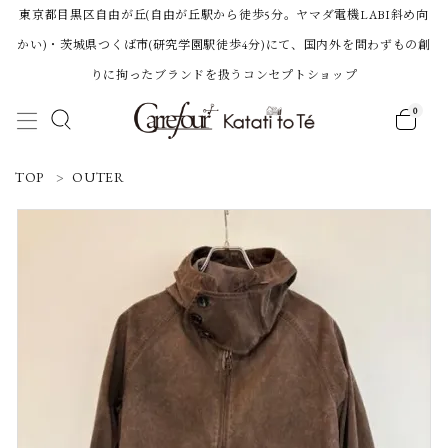
東京都目黒区自由が丘(自由が丘駅から徒歩5分。ヤマダ電機LABI斜め向
かい)・茨城県つくば市(研究学園駅徒歩4分)にて、国内外を問わずもの創
りに拘ったブランドを扱うコンセプトショップ
0
ACCOUNT MENU
TOP
OUTER
ようこそ 会員名 様
ログイン
新規会員登録
Category
BRAND