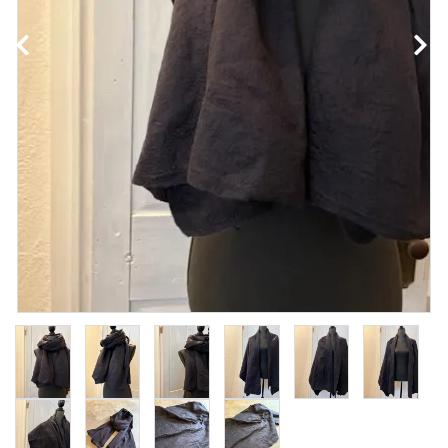
NEWS
Guidelines
Carrefour
Katati to Tè