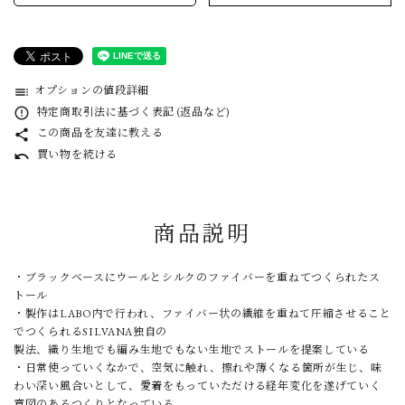
オプションの値段詳細
toc
特定商取引法に基づく表記 (返品など)
error_outline
この商品を友達に教える
share
買い物を続ける
undo
商品説明
・ブラックベースにウールとシルクのファイバーを重ねてつくられたス
トール
・製作はLABO内で行われ、ファイバー状の繊維を重ねて圧縮させること
でつくられるSILVANA独自の
製法、織り生地でも編み生地でもない生地でストールを提案している
・日常使っていくなかで、空気に触れ、擦れや薄くなる箇所が生じ、味
わい深い風合いとして、愛着をもっていただける経年変化を遂げていく
意図のあるつくりとなっている