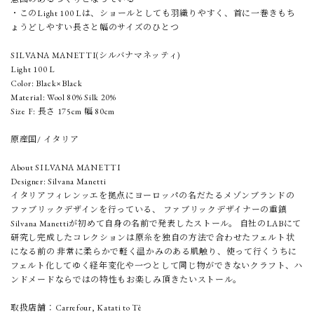
・このLight 100 Lは、ショールとしても羽織りやすく、首に一巻きもち
ょうどしやすい長さと幅のサイズのひとつ
SILVANA MANETTI(シルバナマネッティ)
Light 100 L
Color: Black×Black
Material: Wool 80% Silk 20%
Size F: 長さ 175cm 幅 80cm
原産国/ イタリア
About SILVANA MANETTI
Designer: Silvana Manetti
イタリアフィレンッエを拠点にヨーロッパの名だたるメゾンブランドの
ファブリックデザインを行っている、 ファブリックデザイナーの重鎮
Silvana Manettiが初めて自身の名前で発表したストール。 自社のLABにて
研究し完成したコレクションは原糸を独自の方法で合わせたフェルト状
になる前の 非常に柔らかで軽く温かみのある肌触り、使って行くうちに
フェルト化してゆく経年変化や一つとして同じ物ができないクラフト、ハ
ンドメードならではの特性もお楽しみ頂きたいストール。
取扱店舗：Carrefour, Katati to Tè