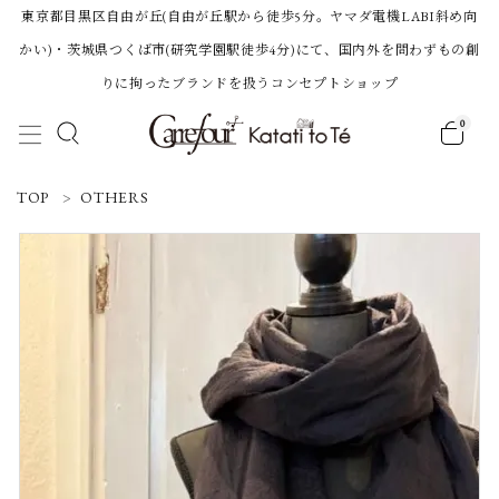
東京都目黒区自由が丘(自由が丘駅から徒歩5分。ヤマダ電機LABI斜め向
かい)・茨城県つくば市(研究学園駅徒歩4分)にて、国内外を問わずもの創
りに拘ったブランドを扱うコンセプトショップ
0
ACCOUNT MENU
TOP
OTHERS
ようこそ 会員名 様
ログイン
新規会員登録
Category
BRAND