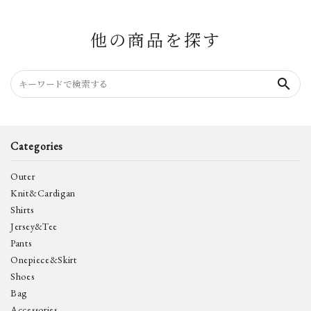
他の商品を探す
search
Categories
Outer
Knit&Cardigan
Shirts
Jersey&Tee
Pants
Onepiece&Skirt
Shoes
Bag
Accessories