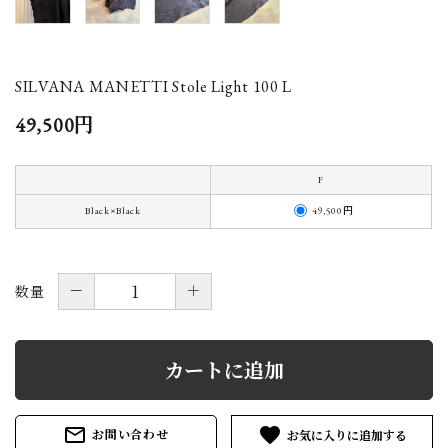
SILVANA MANETTI Stole Light 100 L
49,500円
F
49,500円
Black×Black
－
＋
数量
カートに追加
mail_outline
favorite
お問い合わせ