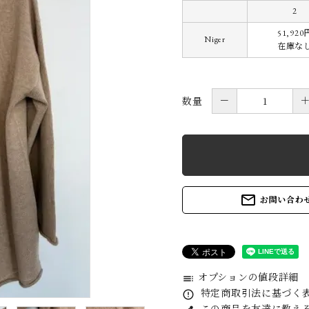
daub
E
2
51,920
Niger
在庫な
GUIDI
G
－
数量
kaval (Katati to
k
Tè only)
MAGMANIA
M
mail_outline
お問い合わ
MITTAN (Katati
M
to Te only )
H
QUIITO
R
オプションの値段詳細
toc
特定商取引法に基づく表記
error_outline