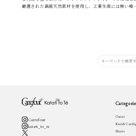
厳選された高級天然素材を使用し、工業生産には無い唯
Categorie
Outer
Carrefour
Knit&Cardi
katati_to_te
Shirts