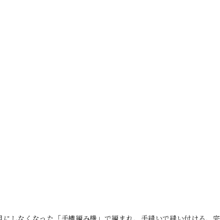
ど目にしなくなった「手横編み機」で編まれ、手縫いで縫い付ける、