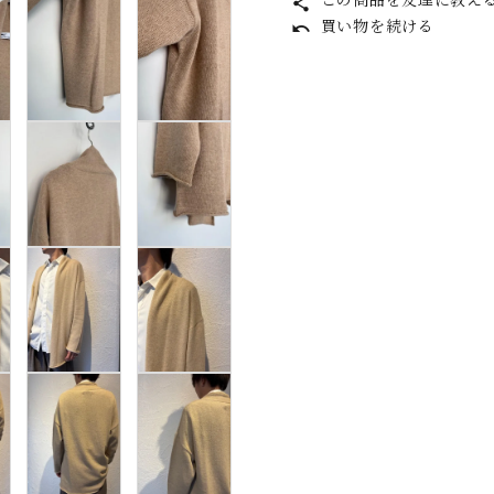
この商品を友達に教え
share
taichimurakami
T
買い物を続ける
undo
tous les deux
V
ensemble
J
YVES
ANDRIEUX