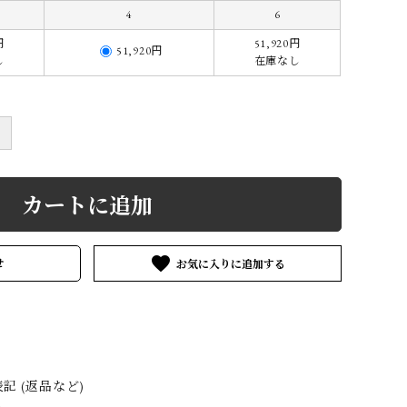
MATYTE
ENFOLD
GEOFFREY
4
6
B.SMALL
円
51,920円
51,920円
し
在庫なし
VGV
HERMÈS by
HEUGN
Vintage
＋
3&co.
Layer-0
m.a+
カートに追加
ARIA TURRI
Martin Margiela
MINIMAL
Vintage
SLOPE
favorite
せ
OTHER
NOUSAN
Pas de calais
AND artisan
ICORRROBE
SILVANA
SUNNY SIDE
MANETTI
UP
 (返品など)