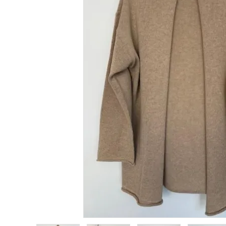
Category
BRAND
NEWS
Guidelines
Carrefour
Katati to Tè