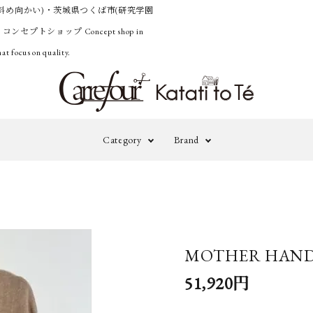
斜め向かい)・茨城県つくば市(研究学園
うコンセプトショップ
Concept shop in
at focus on quality.
Category
Brand
Outer
Knit&Cardig
adidas by
A
STELLA
M
Pants
Onepiece&Ski
McCARTNEY
MOTHER HAND art
Accessories
Others
A TENTATIVE
B
51,920円
ATELIER