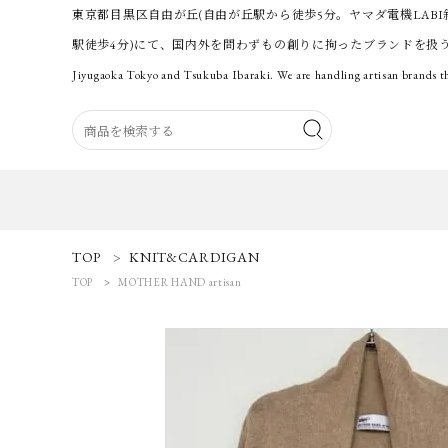
東京都目黒区自由が丘(自由が丘駅から徒歩5分。ヤマダ電機LABI
駅徒歩4分)にて、国内外を問わずもの創りに拘ったブランドを扱
Jiyugaoka Tokyo and Tsukuba Ibaraki. We are handling artisan brands th
ACCOUNT MENU
TOP
KNIT&CARDIGAN
ようこそ 会員名 様
TOP
MOTHER HAND artisan
ログイン
新規会員登録