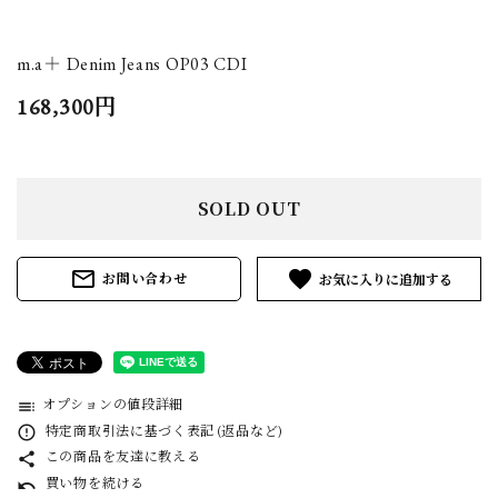
m.a＋ Denim Jeans OP03 CDI
168,300円
SOLD OUT
mail_outline
favorite
お問い合わせ
オプションの値段詳細
toc
特定商取引法に基づく表記 (返品など)
error_outline
この商品を友達に教える
share
買い物を続ける
undo