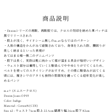
商品説明
・Denimシリーズの再販、再販版では、クロスの刻印を納めた革パッチは
黒でリリースされた
・股上が浅く、サイドシーム無しのm.a+ならではのパターン
・人体の構造をかんがみて縫製されており、身体を入れた際、腰回りが
美しく納まるといった表現が
あてはまる唯一無二のデニムパンツ
・股下は長く、実際は靴に向かって裾が溜まる具合が格好いいデザイン
・ウェスト部分は着用していくと馴染んでややゆとりがでてくるため、
ベルトを使ってのスタイリングがおすすめ、その様に馴染みが出てくる
頃には、履きシワのアタリも独特の雰囲気を纏ってくる経年変化が楽し
めるパンツ
m.a＋ (エムエークロス)
Denim Jeans OP03
Color: Indigo
Material : Cotton% (CDI)
Size 42 : ウェスト 74cm 股上 22.5cm 腿渡り幅 26cm 股下 82cm