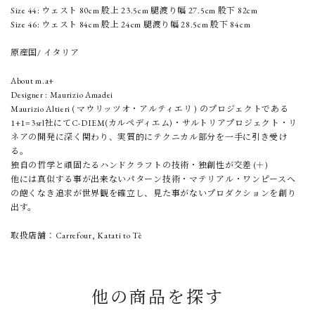
Size 44: ウェスト 80cm 股上 23.5cm 腿渡り幅 27.5cm 股下 82cm
Size 46: ウェスト 84cm 股上 24cm 腿渡り幅 28.5cm 股下 84cm
原産国/ イタリア
About m.a+
Designer : Maurizio Amadei
Maurizio Altieri ( マウリッツオ・アルティエリ ) のプロジェクトである
1+1=3srl社にてC-DIEM(カルペディエム)・サルトリアプロジェクト・リ
ネアの開発に深く関わり、実質的にテクニカル部分を一手に引き受け
る。
独自の哲学と頑固たるハンドクラフトの技術・独創性が交差 (＋)
他には真似する事が出来ないパターン技術・マテリアル・ワンピースへ
の飽くなき追求が世界観を確立し、見た事がないプロダクションを創り
出す。
取扱店舗：Carrefour, Katati to Tè
他の商品を探す