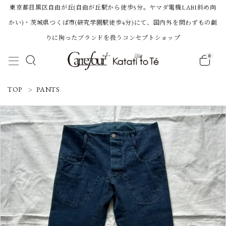
東京都目黒区自由が丘(自由が丘駅から徒歩5分。ヤマダ電機LABI斜め向
かい)・茨城県つくば市(研究学園駅徒歩4分)にて、国内外を問わずもの創
りに拘ったブランドを扱うコンセプトショップ
0
ACCOUNT MENU
TOP
PANTS
ようこそ 会員名 様
ログイン
新規会員登録
Category
BRAND