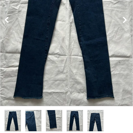
NEWS
Guidelines
Carrefour
Katati to Tè