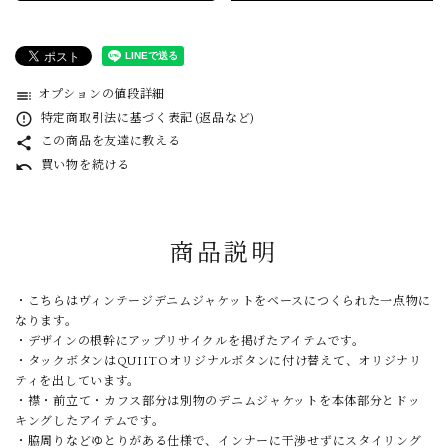
オプションの値段詳細
toc
特定商取引法に基づく表記 (返品など)
error_outline
この商品を友達に教える
share
買い物を続ける
undo
商品説明
・こちらはヴィンテージデニムジャケットをベースにつくられた一点物に
なります。
・デザインの根幹にアップリサイクルを掲げたアイテムです。
・タックボタンはQUIITOオリジナルボタンに付け替えて、オリジナリ
ティを出しています。
・襟・前立て・カフス部分は別物のデニムジャケットを本体部分とドッ
キングしたアイテムです。
・脇周りなどゆとりがある仕様で、インナーに干渉せずにスタイリング