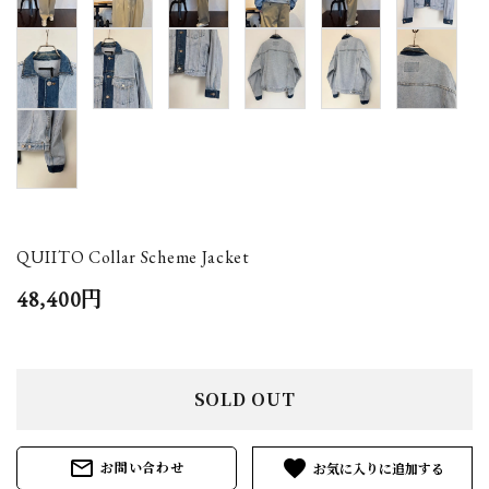
QUIITO Collar Scheme Jacket
48,400円
SOLD OUT
mail_outline
favorite
お問い合わせ