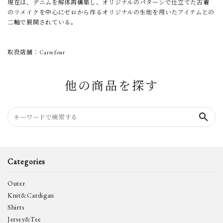
現在は、デニムを解体再構築し、オリジナルのパターンで仕立てた古着
のリメイクを中心にゼロから作るオリジナルの生地を用いたアイテムとの
二軸で展開されている。
取扱店舗：Carrefour
他の商品を探す
search
Categories
Outer
Knit&Cardigan
Shirts
Jersey&Tee