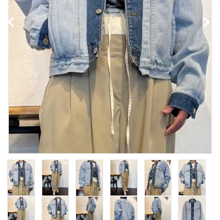
NEWS
Guidelines
Carrefour
Katati to Tè