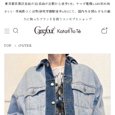
東京都目黒区自由が丘(自由が丘駅から徒歩5分。ヤマダ電機LABI斜め向
かい)・茨城県つくば市(研究学園駅徒歩4分)にて、国内外を問わずもの創
りに拘ったブランドを扱うコンセプトショップ
0
ACCOUNT MENU
TOP
OUTER
ようこそ 会員名 様
ログイン
新規会員登録
Category
BRAND