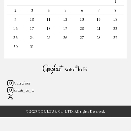
1
2
3
4
5
6
7
8
9
10
11
12
13
14
15
16
17
18
19
20
21
22
23
24
25
26
27
28
29
30
31
Carrefour
katati_to_te
© 2023 COULEUR Co.,LTD. All rights Reserved.