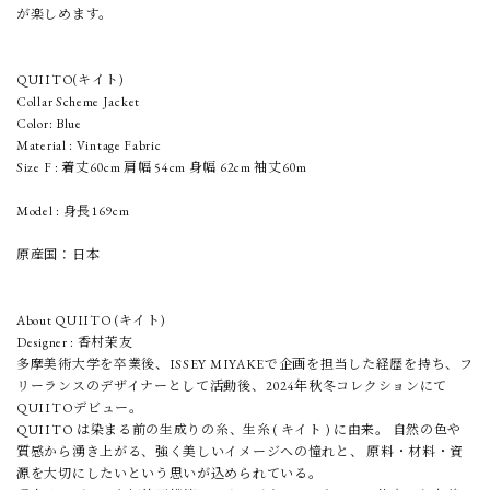
が楽しめます。
QUIITO(キイト)
Collar Scheme Jacket
Color: Blue
Material : Vintage Fabric
Size F : 着丈60cm 肩幅 54cm 身幅 62cm 袖丈60m
Model : 身長169cm
原産国：日本
About QUIITO (キイト)
Designer : 香村茉友
多摩美術大学を卒業後、ISSEY MIYAKEで企画を担当した経歴を持ち、フ
リーランスのデザイナーとして活動後、2024年秋冬コレクションにて
QUIITOデビュー。
QUIITO は染まる前の生成りの糸、生糸 ( キイト ) に由来。 自然の色や
質感から湧き上がる、強く美しいイメージへの憧れと、 原料・材料・資
源を大切にしたいという思いが込められている。