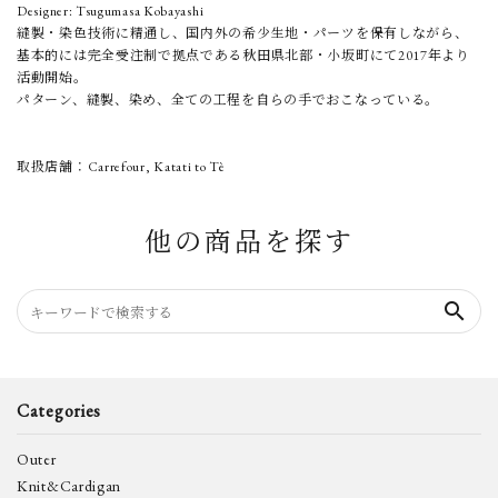
Designer: Tsugumasa Kobayashi
縫製・染色技術に精通し、国内外の希少生地・パーツを保有しながら、
基本的には完全受注制で拠点である秋田県北部・小坂町にて2017年より
活動開始。
パターン、縫製、染め、全ての工程を自らの手でおこなっている。
取扱店舗：Carrefour, Katati to Tè
他の商品を探す
search
Categories
Outer
Knit&Cardigan