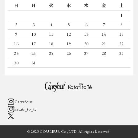
日
月
火
水
木
金
土
1
2
3
4
5
6
7
8
9
10
11
12
13
14
15
16
17
18
19
20
21
22
23
24
25
26
27
28
29
30
31
Carrefour
katati_to_te
© 2023 COULEUR Co.,LTD. All rights Reserved.