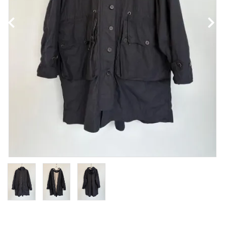
NEWS
Guidelines
Carrefour
Katati to Tè