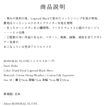
商品説明
・青みの染料の後、Logwood Blackで染めたコットンヘンプ生地が表地、
裏地はコットンシルクのタイプライター生地を使用
・炙ったホーンボタンを19個使用。フードとウェストに紐のクロージャ
―・ハトメ仕様
・工程数の多い作品であるが、パターン、裁断、縫製、染色を全てデザイ
ナー自身が
おこなっている完全アトリエメイド
MINIMAL SLOPE(ミニマルスロープ)
Snow Parka
Color: Hand Dyed Logwood Black Navy
Material: Cotton Hemp Weather / Cotton Silk Typwriter
Size M：着丈94cm 肩幅72cm 身幅 75cm 袖丈50cm
原産国/ 日本
About MINIMAL SLOPE