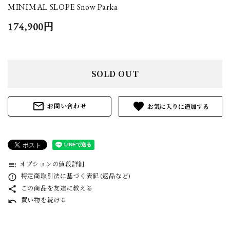
MINIMAL SLOPE Snow Parka
174,900円
SOLD OUT
mail_outline
favorite
お問い合わせ
オプションの値段詳細
toc
特定商取引法に基づく表記 (返品など)
error_outline
この商品を友達に教える
share
買い物を続ける
undo