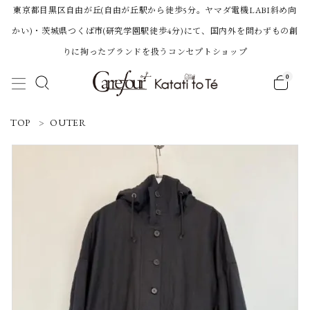
東京都目黒区自由が丘(自由が丘駅から徒歩5分。ヤマダ電機LABI斜め向
かい)・茨城県つくば市(研究学園駅徒歩4分)にて、国内外を問わずもの創
りに拘ったブランドを扱うコンセプトショップ
0
ACCOUNT MENU
TOP
OUTER
ようこそ 会員名 様
ログイン
新規会員登録
Category
BRAND