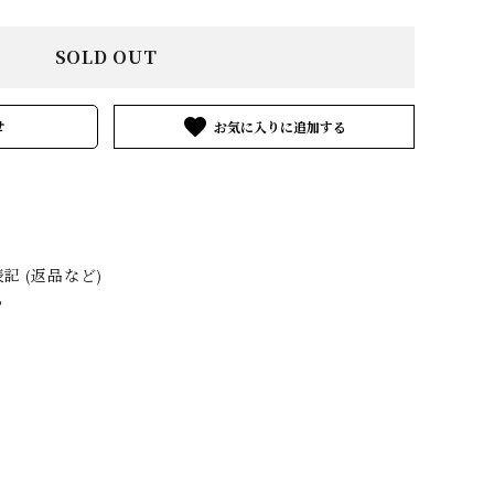
MATYTE
ENFOLD
GEOFFREY
B.SMALL
SOLD OUT
VGV
HERMÈS by
HEUGN
favorite
せ
Vintage
3&co.
Layer-0
m.a+
ARIA TURRI
Martin Margiela
MINIMAL
 (返品など)
Vintage
SLOPE
る
OTHER
NOUSAN
Pas de calais
AND artisan
ICORRROBE
SILVANA
SUNNY SIDE
MANETTI
UP