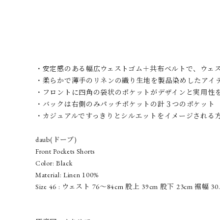
・安定感のある幅広ウェストゴム＋共布ベルトで、ウェ
・柔らかで薄手のリネンの織り生地を製品染めしたアイ
・フロントに四角の袋状のポケットがデザインと実用性
・バックは右側のみパッチポケットの計３つのポケット
・カジュアルですっきりとシルエットをイメージされる
daub(ドーブ)
Front Pockets Shorts
Color: Black
Material: Linen 100%
Size 46 : ウェスト 76～84cm 股上 39cm 股下 23cm 裾幅 30