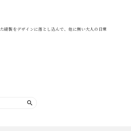
いた縫製をデザインに落とし込んで、他に無い大人の日常
search