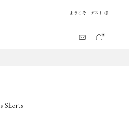
ようこそ ゲスト 様
0
an
Shirts
Jersey&Tee
LEKSANDR
ARCHIVIO
atelier suppan
ANAMIS
J.M.Ribot
rt
Shoes
Bag
s Shorts
LANC..
BLESS
CLANE