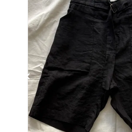
Category
BRAND
NEWS
Guidelines
Carrefour
Katati to Tè