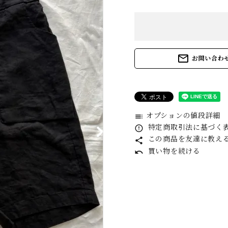
daub
E
GUIDI
G
mail_outline
お問い合わ
kaval (Katati to
k
Tè only)
オプションの値段詳細
toc
MAGMANIA
M
特定商取引法に基づく表記
error_outline
この商品を友達に教え
share
買い物を続ける
undo
MITTAN (Katati
M
to Te only )
H
QUIITO
R