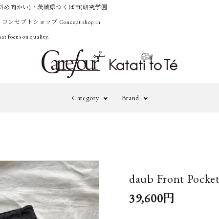
斜め向かい)・茨城県つくば市(研究学園
うコンセプトショップ
Concept shop in
at focus on quality.
Category
Brand
Outer
Knit&Cardig
adidas by
A
STELLA
M
Pants
Onepiece&Ski
McCARTNEY
daub Front Pocket
Accessories
Others
A TENTATIVE
B
39,600円
ATELIER