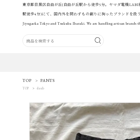
東京都目黒区自由が丘(自由が丘駅から徒歩5分。ヤマダ電機LABI
駅徒歩4分)にて、国内外を問わずもの創りに拘ったブランドを扱
Jiyugaoka Tokyo and Tsukuba Ibaraki. We are handling artisan brands th
ACCOUNT MENU
TOP
PANTS
ようこそ 会員名 様
TOP
daub
ログイン
新規会員登録