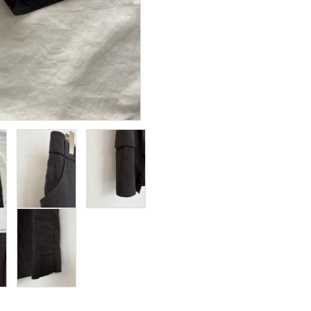
taichimurakami
T
tous les deux
V
ensemble
J
YVES
ANDRIEUX