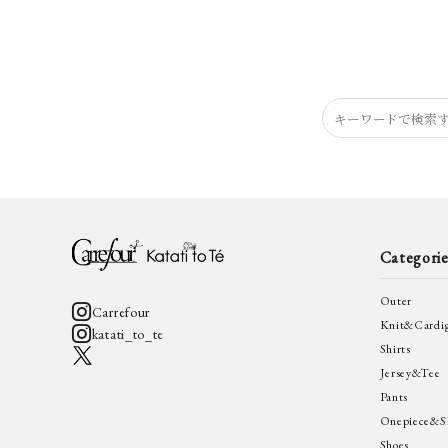
Categorie
Outer
Carrefour
Knit&Cardi
katati_to_te
Shirts
Jersey&Tee
Pants
Onepiece&Sk
Shoes