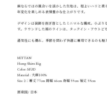
麻ならではの風合いを活かした生地は、程よいハリと柔
年変化を楽しめる表情豊かな仕上がりです。
デザインは装飾を削ぎ落としたミニマルな構成。小ぶり
す。ラウンドした裾のラインは、タックイン・アウトど
通気性にも優れ、季節を問わず快適に着用できるのも魅
MITTAN
Hemp Shirts Big
Color: MUD
Material : 大麻100%
Size 2：着丈 77cm 肩幅 46cm 身幅 59cm 袖丈 59cm
原産国/ 日本