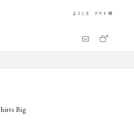
ようこそ ゲスト 様
0
an
Shirts
Jersey&Tee
LEKSANDR
ARCHIVIO
atelier suppan
ANAMIS
J.M.Ribot
rt
Shoes
Bag
irts Big
LANC..
BLESS
CLANE