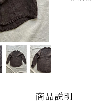
taichimurakami
T
tous les deux
V
ensemble
J
YVES
ANDRIEUX
商品説明