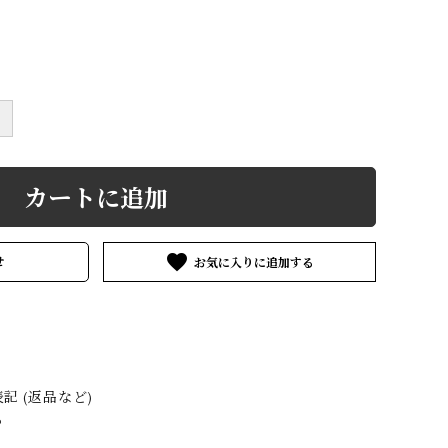
MATYTE
ENFOLD
GEOFFREY
B.SMALL
VGV
HERMÈS by
HEUGN
＋
Vintage
3&co.
Layer-0
m.a+
カートに追加
ARIA TURRI
Martin Margiela
MINIMAL
favorite
せ
Vintage
SLOPE
OTHER
NOUSAN
Pas de calais
AND artisan
ICORRROBE
SILVANA
SUNNY SIDE
 (返品など)
る
MANETTI
UP