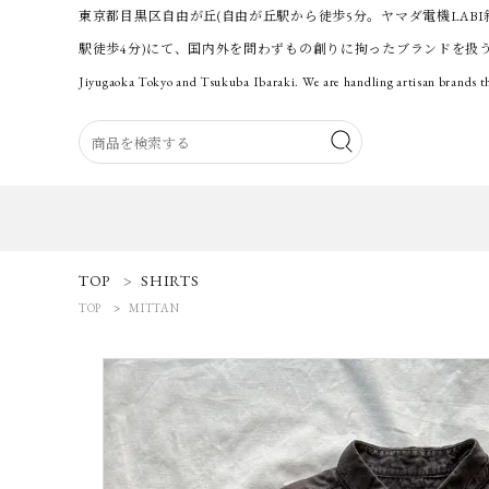
東京都目黒区自由が丘(自由が丘駅から徒歩5分。ヤマダ電機LABI
駅徒歩4分)にて、国内外を問わずもの創りに拘ったブランドを扱
Jiyugaoka Tokyo and Tsukuba Ibaraki. We are handling artisan brands th
ACCOUNT MENU
TOP
SHIRTS
ようこそ 会員名 様
TOP
MITTAN
ログイン
新規会員登録