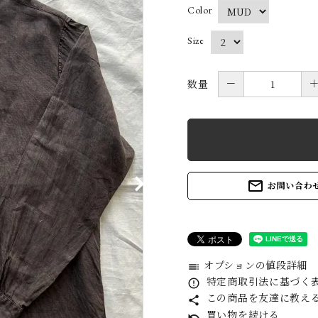
Color
daub
E
Size
GUIDI
G
－
数量
kaval (Katati to
k
Tè only)
MAGMANIA
M
mail_outline
お問い合わ
MITTAN (Katati
M
to Te only )
H
オプションの値段詳細
toc
QUIITO
R
特定商取引法に基づく表記
error_outline
この商品を友達に教え
share
買い物を続ける
undo