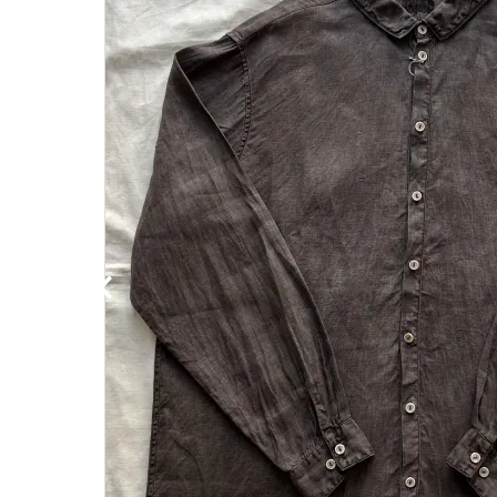
Category
BRAND
NEWS
Guidelines
Carrefour
Katati to Tè