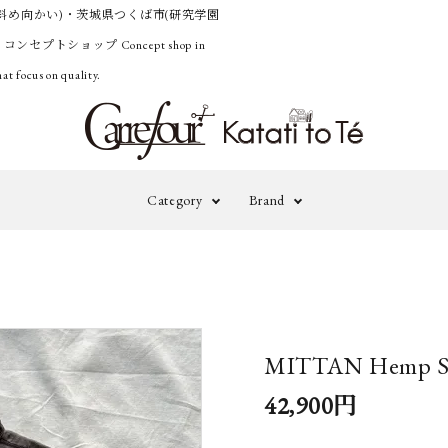
斜め向かい)・茨城県つくば市(研究学園
うコンセプトショップ
Concept shop in
at focus on quality.
Category
Brand
Outer
Knit&Cardig
adidas by
A
STELLA
M
Pants
Onepiece&Ski
McCARTNEY
MITTAN Hemp Sh
Accessories
Others
A TENTATIVE
B
42,900円
ATELIER