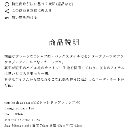
特定商取引法に基づく表記 (返品など)
error_outline
この商品を友達に教える
share
買い物を続ける
undo
商品説明
前面はプレーンなTシャツ型・バックスタイルはセンタープリーツのブラ
ウスディティールとなったトップス。
裏毛が短毛のパイル地のカットソー生地を採用しており、従来のアイテム
に無いところを狙った一着。
希少なアイテムから放たれるこなれ感を存分に活かしたコーディネートが
可能。
tous les deux ensemble(トゥレドゥアンサンブル)
Elongated Back Tee
Color: White
Material : Cotton 100%
Size 36(one size) : 着丈 76cm 身幅 53cm 裄丈 52cm