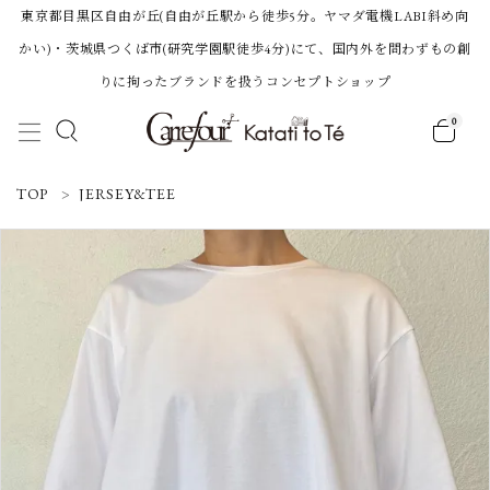
東京都目黒区自由が丘(自由が丘駅から徒歩5分。ヤマダ電機LABI斜め向
かい)・茨城県つくば市(研究学園駅徒歩4分)にて、国内外を問わずもの創
りに拘ったブランドを扱うコンセプトショップ
0
ACCOUNT MENU
TOP
JERSEY&TEE
ようこそ 会員名 様
ログイン
新規会員登録
Category
BRAND