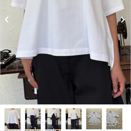
NEWS
Guidelines
Carrefour
Katati to Tè