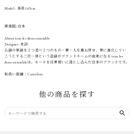
Model : 身長169cm
原産国/日本
About tous les deux ensemble
Designer: 未詳
仏語の単語を２つ並べ２つのもの・事・人を重ね併せ、常に進化してい
こうとする二位一体という造語がブランドネームの由来になる tous les
deux ensembleは、モードを日常使いに落とし込んだ日本のブランドです。
取扱い店舗：Carrefour
他の商品を探す
search