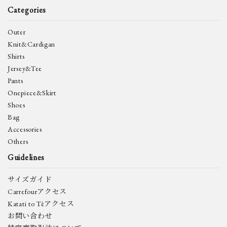
Categories
Outer
Knit&Cardigan
Shirts
Jersey&Tee
Pants
Onepiece&Skirt
Shoes
Bag
Accessories
Others
Guidelines
サイズガイド
Carrefourアクセス
Katati to Tèアクセス
お問い合わせ