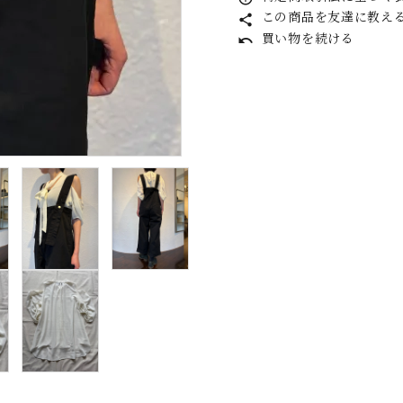
この商品を友達に教え
share
taichimurakami
T
買い物を続ける
undo
tous les deux
V
ensemble
J
YVES
ANDRIEUX