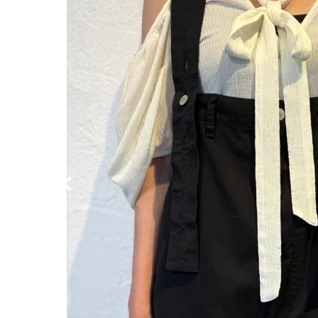
Category
BRAND
NEWS
Guidelines
Carrefour
Katati to Tè