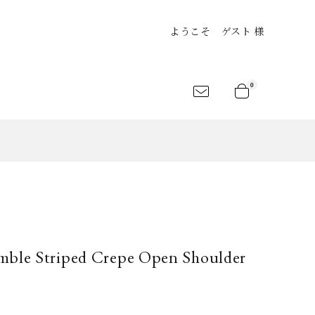
ようこそ ゲスト 様
0
an
Shirts
Jersey&Tee
LEKSANDR
ARCHIVIO
atelier suppan
ANAMIS
J.M.Ribot
rt
Shoes
Bag
emble Striped Crepe Open Shoulder
LANC..
BLESS
CLANE