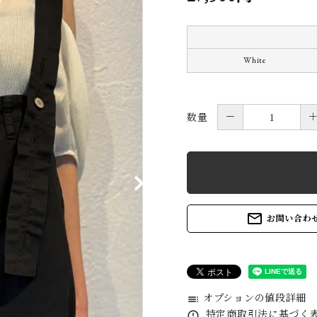
daub
E
White
GUIDI
G
－
数量
kaval (Katati to
k
Tè only)
MAGMANIA
M
mail_outline
お問い合わ
MITTAN (Katati
M
to Te only )
H
QUIITO
R
オプションの値段詳細
toc
特定商取引法に基づく表記
error_outline