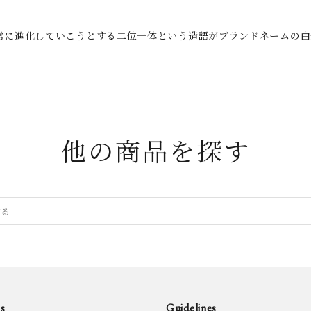
していこうとする二位一体という造語がブランドネームの由来になる tous
他の商品を探す
s
Guidelines