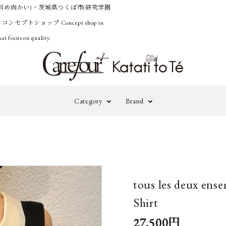
斜め向かい)・茨城県つくば市(研究学園
うコンセプトショップ
Concept shop in
at focus on quality.
Category
Brand
Outer
Knit&Cardig
adidas by
A
STELLA
M
Pants
Onepiece&Ski
McCARTNEY
tous les deux ens
Accessories
Others
A TENTATIVE
B
Shirt
ATELIER
27,500円