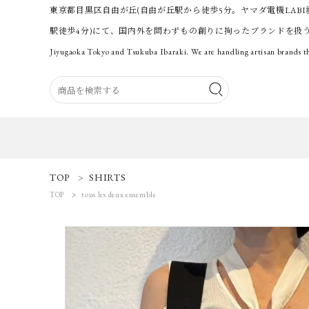
東京都目黒区自由が丘(自由が丘駅から徒歩5分。ヤマダ電機LABI
駅徒歩4分)にて、国内外を問わずもの創りに拘ったブランドを扱
Jiyugaoka Tokyo and Tsukuba Ibaraki. We are handling artisan brands th
ACCOUNT MENU
TOP
SHIRTS
ようこそ 会員名 様
TOP
tous les deux ensemble
ログイン
新規会員登録