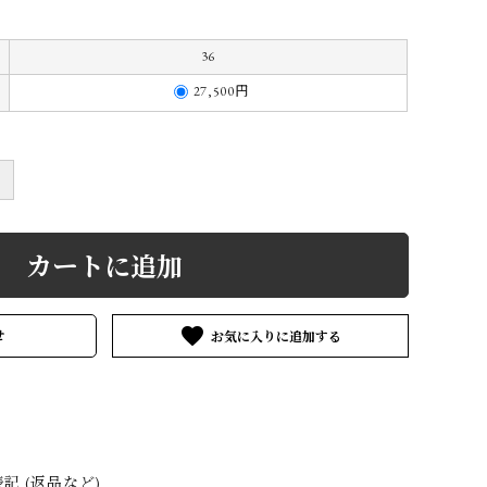
MATYTE
ENFOLD
GEOFFREY
B.SMALL
36
27,500円
VGV
HERMÈS by
HEUGN
Vintage
＋
3&co.
Layer-0
m.a+
カートに追加
ARIA TURRI
Martin Margiela
MINIMAL
Vintage
SLOPE
favorite
せ
OTHER
NOUSAN
Pas de calais
AND artisan
ICORRROBE
SILVANA
SUNNY SIDE
MANETTI
UP
 (返品など)