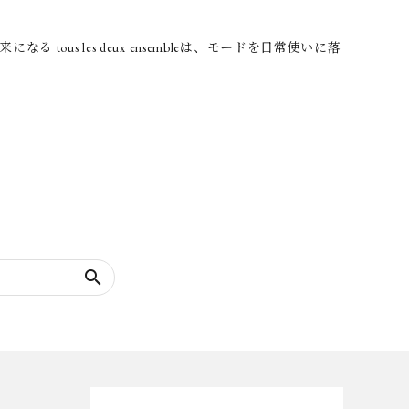
 les deux ensembleは、モードを日常使いに落
search